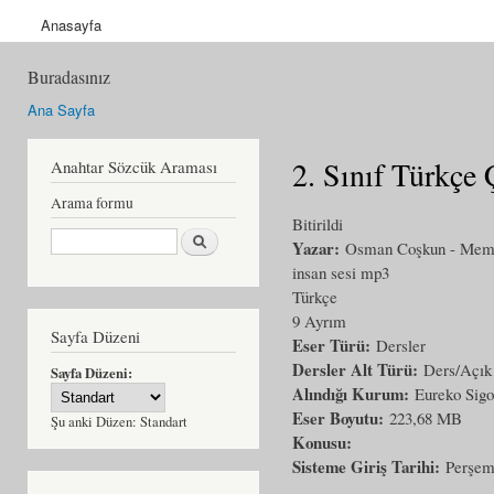
Anasayfa
Buradasınız
Ana Sayfa
2. Sınıf Türkçe 
Anahtar Sözcük Araması
Arama formu
Bitirildi
Ara
Yazar:
Osman Coşkun - Memiş
insan sesi mp3
Türkçe
9 Ayrım
Sayfa Düzeni
Eser Türü:
Dersler
Dersler Alt Türü:
Ders/Açık 
Sayfa Düzeni:
Alındığı Kurum:
Eureko Sigo
Eser Boyutu:
223,68 MB
Şu anki Düzen:
Standart
Konusu:
Sisteme Giriş Tarihi:
Perşem