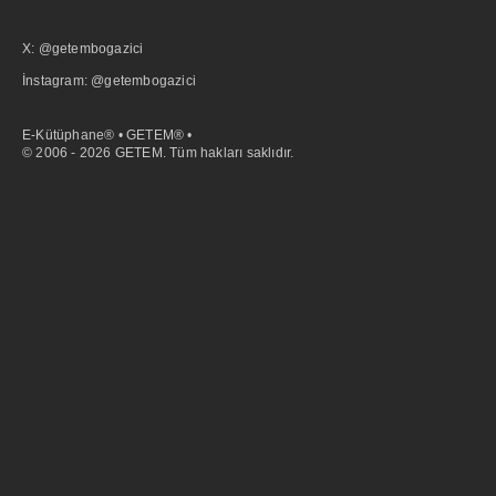
X: @getembogazici
İnstagram: @getembogazici
E-Kütüphane® • GETEM® •
© 2006 - 2026 GETEM. Tüm hakları saklıdır.