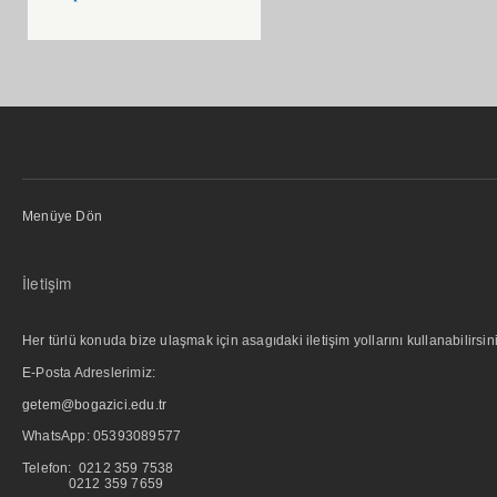
Menüye Dön
İletişim
Her türlü konuda bize ulaşmak için asagıdaki iletişim yollarını kullanabilirsini
E-Posta Adreslerimiz:
getem@bogazici.edu.tr
WhatsApp:
05393089577
Telefon: 0212 359 7538
0212 359 7659