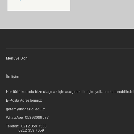
Menüye Dön
İletişim
Her türlü konuda bize ulaşmak için asagıdaki iletişim yollarını kullanabilirsini
E-Posta Adreslerimiz:
getem@bogazici.edu.tr
WhatsApp:
05393089577
Telefon: 0212 359 7538
0212 359 7659