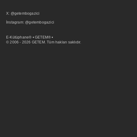
X: @getembogazici
İnstagram: @getembogazici
E-Kütüphane® • GETEM® •
© 2006 - 2026 GETEM. Tüm hakları saklıdır.