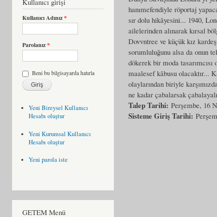
Kullanıcı girişi
hanımefendiyle röportaj yapaca
Kullanıcı Adınız
*
sır dolu hikâyesini... 1940, Lo
ailelerinden alınarak kırsal bö
Dovvntree ve küçük kız kardeşi 
Parolanız
*
sorumluluğunu alsa da onun tek
dökerek bir moda tasarımcısı o
maalesef kâbusu olacaktır... K
Beni bu bilgisayarda hatırla
olaylarından biriyle karşımızda
ne kadar çabalarsak çabalayalım
Talep Tarihi:
Perşembe, 16 N
Yeni Bireysel Kullanıcı
Sisteme Giriş Tarihi:
Perşem
Hesabı oluştur
Yeni Kurumsal Kullanıcı
Hesabı oluştur
Yeni parola iste
GETEM Menü