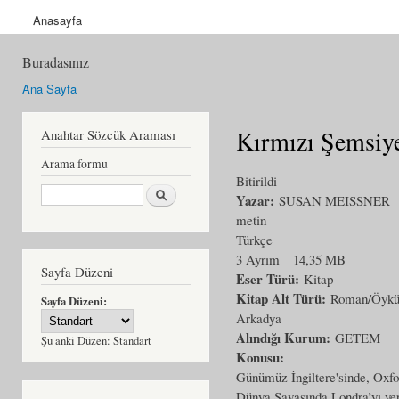
Anasayfa
Buradasınız
Ana Sayfa
Kırmızı Şemsiye
Anahtar Sözcük Araması
Arama formu
Bitirildi
Ara
Yazar:
SUSAN MEISSNER
metin
Türkçe
3 Ayrım
14,35 MB
Sayfa Düzeni
Eser Türü:
Kitap
Kitap Alt Türü:
Roman/Öyk
Sayfa Düzeni:
Arkadya
Alındığı Kurum:
GETEM
Şu anki Düzen:
Standart
Konusu:
Günümüz İngiltere'sinde, Oxfor
Dünya Savaşında Londra’yı yer