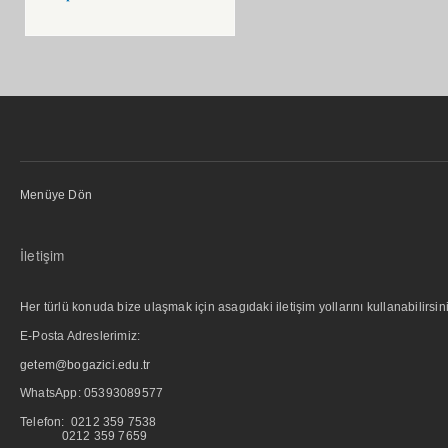
Menüye Dön
İletişim
Her türlü konuda bize ulaşmak için asagıdaki iletişim yollarını kullanabilirsini
E-Posta Adreslerimiz:
getem@bogazici.edu.tr
WhatsApp:
05393089577
Telefon: 0212 359 7538
0212 359 7659