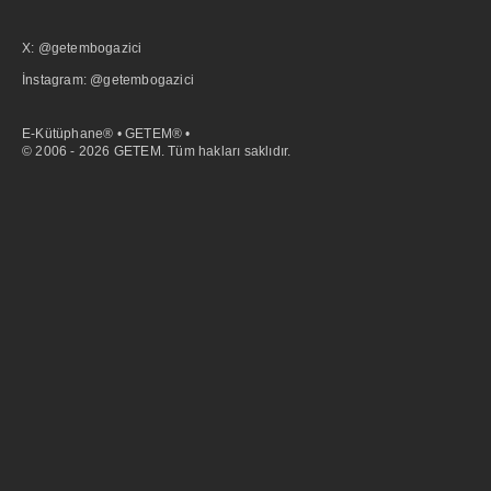
X: @getembogazici
İnstagram: @getembogazici
E-Kütüphane® • GETEM® •
© 2006 - 2026 GETEM. Tüm hakları saklıdır.