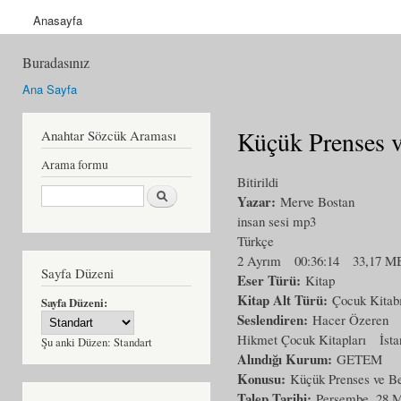
Anasayfa
Buradasınız
Ana Sayfa
Küçük Prenses v
Anahtar Sözcük Araması
Arama formu
Bitirildi
Ara
Yazar:
Merve Bostan
insan sesi mp3
Türkçe
2 Ayrım
00:36:14
33,17 M
Sayfa Düzeni
Eser Türü:
Kitap
Kitap Alt Türü:
Çocuk Kitab
Sayfa Düzeni:
Seslendiren:
Hacer Özeren
Hikmet Çocuk Kitapları
İsta
Şu anki Düzen:
Standart
Alındığı Kurum:
GETEM
Konusu:
Küçük Prenses ve B
Talep Tarihi:
Perşembe, 28 M