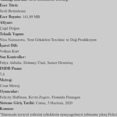
Eser Türü:
Sesli Betimleme
Eser Boyutu:
141,89 MB
Altyazı:
Çağıl Doğan
Teknik Yapım:
Nisa Namazova, Yeni Gökdelen Tercüme ve Dağ Prodüksiyon
İşaret Dili:
Volkan Kurt
Son Kontroller:
Fulya Akbaba, Dolunay Ünal, Samet Demirtaş
IMDB Puanı:
7,4
Metraj:
Uzun Metraj
Oyuncular:
Felicity Huffman, Kevin Zegers, Fionnula Flanagan
Sisteme Giriş Tarihi:
Cuma, 5 Haziran, 2020
Konusu:
"Sinemada travesti rollerini erkeklerin oynayagelmesi tabusunu yıkan Fel