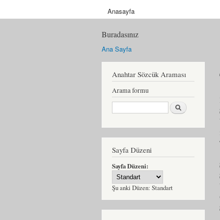
Anasayfa
Buradasınız
Ana Sayfa
Anahtar Sözcük Araması
Arama formu
Ara
Sayfa Düzeni
Sayfa Düzeni:
Şu anki Düzen:
Standart