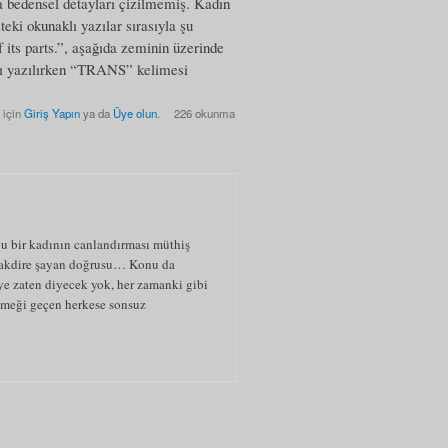
da bedensel detayları çizilmemiş. Kadın
teki okunaklı yazılar sırasıyla şu
 its parts.”, aşağıda zeminin üzerinde
zılırken “TRANS” kelimesi
 için
Giriş Yapın
ya da
Üye olun
.
226 okunma
u bir kadının canlandırması müthiş
takdire şayan doğrusu… Konu da
ye zaten diyecek yok, her zamanki gibi
meği geçen herkese sonsuz