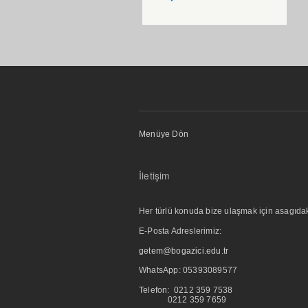
Menüye Dön
İletişim
Her türlü konuda bize ulaşmak için asagıdaki i
E-Posta Adreslerimiz:
getem@bogazici.edu.tr
WhatsApp:
05393089577
Telefon: 0212 359 7538
0212 359 7659