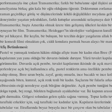
performansıyla öne çıkan Transamerika; farklı bir baba/anne oğul ilişkisi a
ameliyatına birkaç gün kala bir oğlu olduğunu öğrenir. Doktorunun zorlaması
zaman geçirdikçe görüş ve düşüncelerinde köklü değişiklikler meydana geli
deneyimler yaşatan yolculukları, farklı kutuplar arasındaki uzlaşmaya dair b
Transamerika; başta Amerika olmak üzere tüm gelişmiş ülkeleri keskin bir di
oynayan bir film. Transamerika; Heidegger?in ideolojiler varlığınızın kura
bir yol hikayesi. Bir keşfin, bir buluşun, bir tercihin değer yargılarını allak
bir komedi filmi olmaktan çok, ciddi konulara parmak basan alaycı bir man
Afiş Betimlemesi:
Pastel ve yumuşak tonların hâkim olduğu afişte trans bir kadın olan Bree (F
kapılarının yan yana olduğu bir duvarın önünde duruyor. Yüzü tuvalet kapıl
görünmekte. Duvarda açık pembe, tuvalet kapılarının ikisinde de açık mavi
yerlerdeyse açık bej kullanılınca afiş, pastel renklerin ama özellikle pembe
sahip olmuş. Bree uzun boylu, zayıf, geniş omuzlu, ince bacaklı ve ince ko
aşağısında biten, kumral, açık renk tenli bir kadın. Saçlarını bir fularla a
elbisesinin eteği neredeyse ayak bileğine değmekte. Açık pembe tuniğini b
dolgu topuk, bej rengi, bilekten bağlamalı ayakkabılar var. İki kapının aras
gibi durmakta. Gölgesi solundan gelen ışıkla sağına vurmuş. Topuz kollu tuv
taraftaki erkekler için, sağ taraftaki ise kadınlar için. Kapıların üzerlerind
tabelalar var. Etraflarında beyaz boyayla ince bir çerçeve olan bu tabelalar s