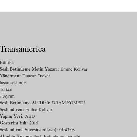
Transamerica
Bitirildi
Sesli Betimleme Metin Yazarı:
Emine Kolivar
Yönetmen:
Duncan Tucker
insan sesi mp3
Türkçe
1 Ayrım
Sesli Betimleme Alt Türü:
DRAM KOMEDİ
Seslendiren:
Emine Kolivar
Yapım Yeri:
ABD
Gösterim Yılı:
2016
Seslendirme Süresi(sa:dk:sn):
01:43:08
Alındığı Kurum:
Sesli Betimleme Derneği