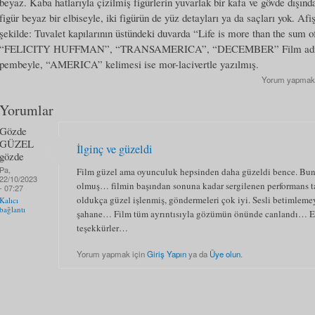
beyaz. Kaba hatlarıyla çizilmiş figürlerin yuvarlak bir kafa ve gövde dışın
figür beyaz bir elbiseyle, iki figürün de yüz detayları ya da saçları yok. Afiş
şekilde: Tuvalet kapılarının üstündeki duvarda “Life is more than the sum of
“FELICITY HUFFMAN”, “TRANSAMERICA”, “DECEMBER” Film adı ya
pembeyle, “AMERICA” kelimesi ise mor-lacivertle yazılmış.
Yorum yapmak
Yorumlar
Gözde
GÜZEL
İlginç ve güzeldi
gözde
Pa,
Film güzel ama oyunculuk hepsinden daha güzeldi bence. Bun
22/10/2023
olmuş… filmin başından sonuna kadar sergilenen performans 
- 07:27
oldukça güzel işlenmiş, göndermeleri çok iyi. Sesli betimleme
Kalıcı
bağlantı
şahane… Film tüm ayrıntısıyla gözümün önünde canlandı… E
teşekkürler…
Yorum yapmak için
Giriş Yapın
ya da
Üye olun
.