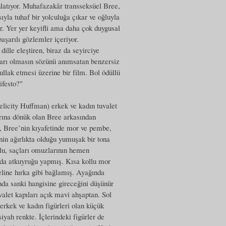
nlatıyor. Muhafazakâr transseksüel Bree,
yla tuhaf bir yolculuğa çıkar ve oğluyla
r. Yer yer keyifli ama daha çok duygusal
aşarılı gözlemler içeriyor.
lle eleştiren, biraz da seyirciye
lları olmasın sözünü anımsatan benzersiz
 bullak etmesi üzerine bir film. Bol ödüllü
ifesto?"
elicity Huffman) erkek ve kadın tuvalet
arına dönük olan Bree arkasından
, Bree’nin kıyafetinde mor ve pembe,
nin ağırlıkta olduğu yumuşak bir tona
llu, saçları omuzlarının hemen
rkada atkuyruğu yapmış. Kısa kollu mor
eline hırka gibi bağlamış. Ayağında
ında sanki hangisine gireceğini düşünür
alet kapıları açık mavi ahşaptan. Sol
e erkek ve kadın figürleri olan küçük
iyah renkte. İçlerindeki figürler de