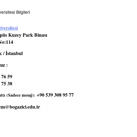
rsitesi Bilgileri
versitesi
üs Kuzey Park Binası
No:114
 / İstanbul
ız :
 76 59
 75 38
+90 539 308 95 77
tı (Sadece mesaj):
em@bogazici.edu.tr