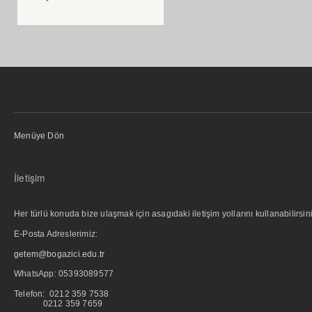
Menüye Dön
İletişim
Her türlü konuda bize ulaşmak için asagıdaki iletişim yollarını kullanabilirsini
E-Posta Adreslerimiz:
getem@bogazici.edu.tr
WhatsApp:
05393089577
Telefon: 0212 359 7538
0212 359 7659