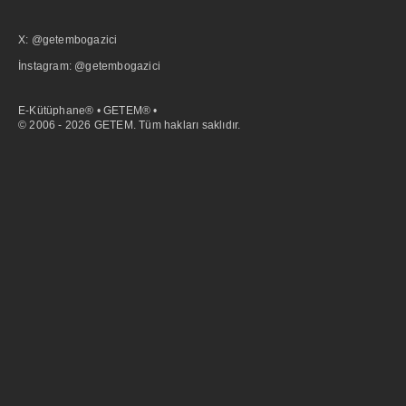
X: @getembogazici
İnstagram: @getembogazici
E-Kütüphane® • GETEM® •
© 2006 - 2026 GETEM. Tüm hakları saklıdır.