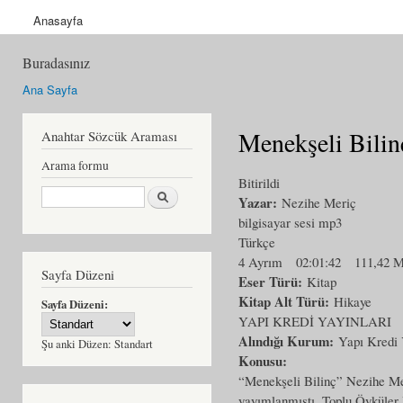
Anasayfa
Buradasınız
Ana Sayfa
Menekşeli Bilin
Anahtar Sözcük Araması
Arama formu
Bitirildi
Ara
Yazar:
Nezihe Meriç
bilgisayar sesi mp3
Türkçe
4 Ayrım
02:01:42
111,42 
Sayfa Düzeni
Eser Türü:
Kitap
Kitap Alt Türü:
Hikaye
Sayfa Düzeni:
YAPI KREDİ YAYINLARI
Alındığı Kurum:
Yapı Kredi 
Şu anki Düzen:
Standart
Konusu:
“Menekşeli Bilinç” Nezihe Me
yayımlanmıştı. Toplu Öyküler I 