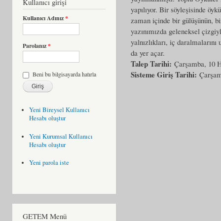
Kullanıcı girişi
yapılıyor. Bir söyleşisinde öyk
Kullanıcı Adınız
*
zaman içinde bir gülüşünün, bi
yazınımızda geleneksel çizgiyle
yalnızlıkları, iç daralmalarını
Parolanız
*
da yer açar.
Talep Tarihi:
Çarşamba, 10 H
Sisteme Giriş Tarihi:
Çarşam
Beni bu bilgisayarda hatırla
Yeni Bireysel Kullanıcı
Hesabı oluştur
Yeni Kurumsal Kullanıcı
Hesabı oluştur
Yeni parola iste
GETEM Menü