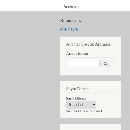
Anasayfa
Buradasınız
Ana Sayfa
Anahtar Sözcük Araması
Arama formu
Ara
Sayfa Düzeni
Sayfa Düzeni:
Şu anki Düzen:
Standart