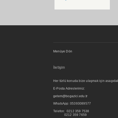
Menüye Dön
İletişim
Her türlü konuda bize ulaşmak için asagıdaki i
E-Posta Adreslerimiz:
getem@bogazici.edu.tr
WhatsApp:
05393089577
Telefon: 0212 359 7538
0212 359 7659