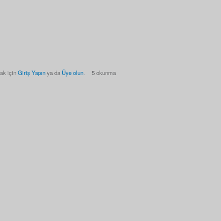
ak için
Giriş Yapın
ya da
Üye olun
.
5 okunma