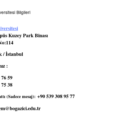
rsitesi Bilgileri
versitesi
üs Kuzey Park Binası
No:114
 / İstanbul
ız :
 76 59
 75 38
+90 539 308 95 77
tı (Sadece mesaj):
em@bogazici.edu.tr