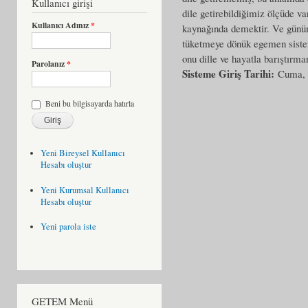
Kullanıcı girişi
dile getirebildiğimiz ölçüde va
Kullanıcı Adınız
*
kaynağında demektir. Ve günüm
tüketmeye dönük egemen sistem
onu dille ve hayatla barıştır
Parolanız
*
Sisteme Giriş Tarihi:
Cuma, 
Beni bu bilgisayarda hatırla
Yeni Bireysel Kullanıcı
Hesabı oluştur
Yeni Kurumsal Kullanıcı
Hesabı oluştur
Yeni parola iste
GETEM Menü