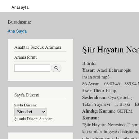
Anasayfa
Buradasınız
Ana Sayfa
Şiir Hayatın Ne
Anahtar Sözcük Araması
Arama formu
Bitirildi
Ara
Yazar:
Ataol Behramoğlu
insan sesi mp3
86 Ayrım
08:03:46
885,94
Eser Türü:
Kitap
Sayfa Düzeni
Seslendiren:
Oya Çetintaş
Tekin Yayınevi
1. Baskı
İs
Sayfa Düzeni:
Alındığı Kurum:
GETEM
Konusu:
Şu anki Düzen:
Standart
"Şiir Hayatın Neresinde?" sor
kavramları imgeye dönüştüren, 
dile getirememiş, bu anlamda