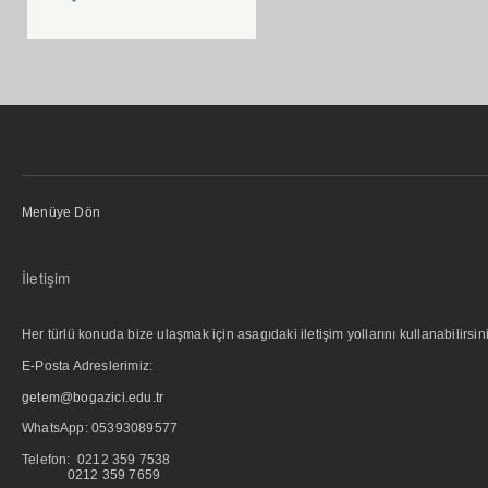
Menüye Dön
İletişim
Her türlü konuda bize ulaşmak için asagıdaki iletişim yollarını kullanabilirsini
E-Posta Adreslerimiz:
getem@bogazici.edu.tr
WhatsApp:
05393089577
Telefon: 0212 359 7538
0212 359 7659