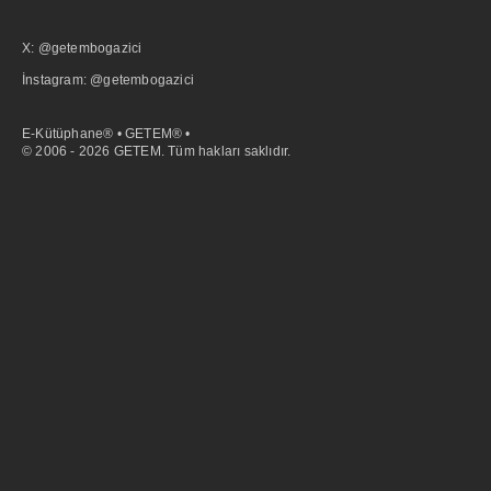
X: @getembogazici
İnstagram: @getembogazici
E-Kütüphane® • GETEM® •
© 2006 - 2026 GETEM. Tüm hakları saklıdır.