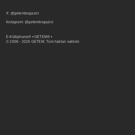
X: @getembogazici
İnstagram: @getembogazici
E-Kütüphane® • GETEM® •
© 2006 - 2026 GETEM. Tüm hakları saklıdır.