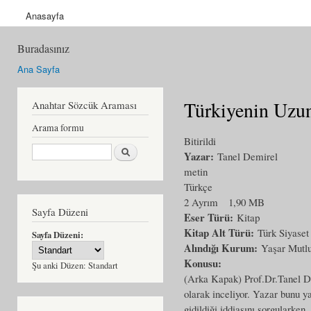
Anasayfa
Buradasınız
Ana Sayfa
Türkiyenin Uzu
Anahtar Sözcük Araması
Arama formu
Bitirildi
Ara
Yazar:
Tanel Demirel
metin
Türkçe
2 Ayrım
1,90 MB
Sayfa Düzeni
Eser Türü:
Kitap
Kitap Alt Türü:
Türk Siyaset
Sayfa Düzeni:
Alındığı Kurum:
Yaşar Mutl
Konusu:
Şu anki Düzen:
Standart
(Arka Kapak) Prof.Dr.Tanel Dem
olarak inceliyor. Yazar bunu ya
gidildiği iddiasını sorgularke