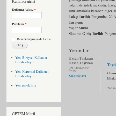
Kullanıcı girişi
rolünü de irdelemektedir. Eser,
Kullanıcı Adınız
*
sınırlamalarla beraber, diğer akt
Talep Tarihi:
Perşembe, 20 A
Tarayan:
Parolanız
*
Yaşar Mutlu
Sisteme Giriş Tarihi:
Perşem
Beni bu bilgisayarda hatırla
Yorumlar
Hasan Taşkıran
Yeni Bireysel Kullanıcı
Hesabı oluştur
Hasan Taşkıran
Teşe
Çar, 08/06/2022 -
07:23
Yeni Kurumsal Kullanıcı
Comm
Kalıcı bağlantı
Hesabı oluştur
Eliniz
Yeni parola iste
Yorum
GETEM Menü