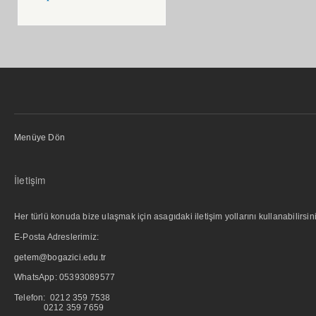
Menüye Dön
İletişim
Her türlü konuda bize ulaşmak için asagıdaki iletişim yollarını kullanabilirsini
E-Posta Adreslerimiz:
getem@bogazici.edu.tr
WhatsApp:
05393089577
Telefon: 0212 359 7538
0212 359 7659