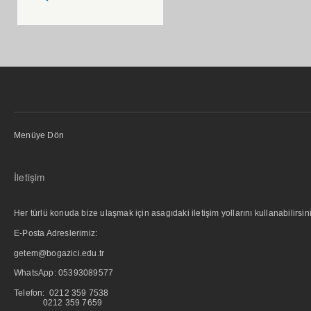
Menüye Dön
İletişim
Her türlü konuda bize ulaşmak için asagıdaki iletişim yollarını kullanabilirsini
E-Posta Adreslerimiz:
getem@bogazici.edu.tr
WhatsApp:
05393089577
Telefon: 0212 359 7538
0212 359 7659