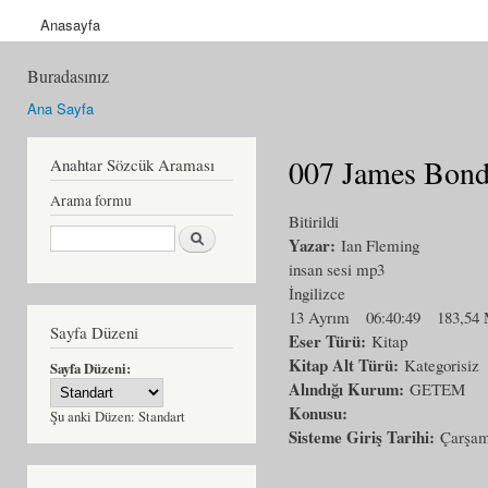
Anasayfa
Buradasınız
Ana Sayfa
007 James Bond
Anahtar Sözcük Araması
Arama formu
Bitirildi
Ara
Yazar:
Ian Fleming
insan sesi mp3
İngilizce
13 Ayrım
06:40:49
183,54
Sayfa Düzeni
Eser Türü:
Kitap
Kitap Alt Türü:
Kategorisiz
Sayfa Düzeni:
Alındığı Kurum:
GETEM
Konusu:
Şu anki Düzen:
Standart
Sisteme Giriş Tarihi:
Çarşam