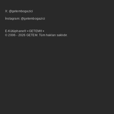
X: @getembogazici
İnstagram: @getembogazici
E-Kütüphane® • GETEM® •
© 2006 - 2026 GETEM. Tüm hakları saklıdır.