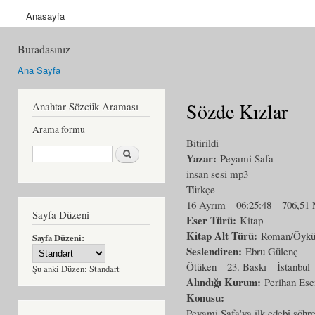
Anasayfa
Buradasınız
Ana Sayfa
Sözde Kızlar
Anahtar Sözcük Araması
Arama formu
Bitirildi
Ara
Yazar:
Peyami Safa
insan sesi mp3
Türkçe
16 Ayrım
06:25:48
706,51
Sayfa Düzeni
Eser Türü:
Kitap
Kitap Alt Türü:
Roman/Öyk
Sayfa Düzeni:
Seslendiren:
Ebru Gülenç
Ötüken
23. Baskı
İstanbul
Şu anki Düzen:
Standart
Alındığı Kurum:
Perihan Ese
Konusu:
Peyami Safa'ya ilk edebî şöhre