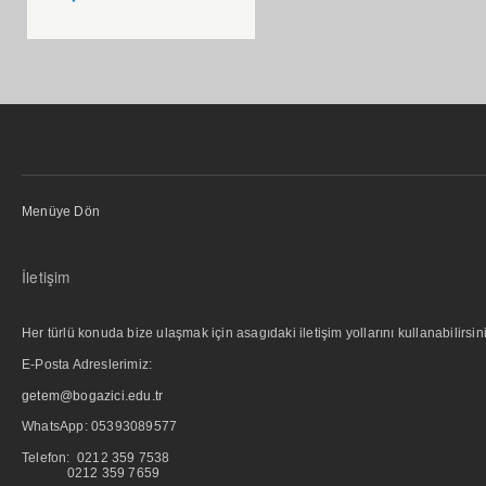
Menüye Dön
İletişim
Her türlü konuda bize ulaşmak için asagıdaki iletişim yollarını kullanabilirsini
E-Posta Adreslerimiz:
getem@bogazici.edu.tr
WhatsApp:
05393089577
Telefon: 0212 359 7538
0212 359 7659