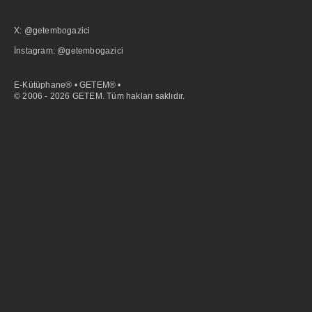
X: @getembogazici
İnstagram: @getembogazici
E-Kütüphane® • GETEM® •
© 2006 - 2026 GETEM. Tüm hakları saklıdır.