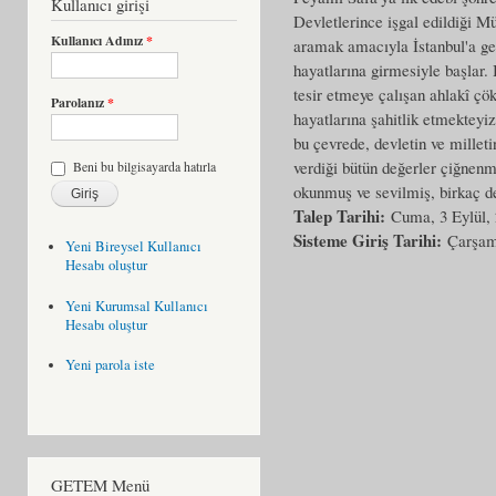
Kullanıcı girişi
Devletlerince işgal edildiği M
Kullanıcı Adınız
*
aramak amacıyla İstanbul'a gel
hayatlarına girmesiyle başlar. 
tesir etmeye çalışan ahlakî çö
Parolanız
*
hayatlarına şahitlik etmekteyi
bu çevrede, devletin ve millet
verdiği bütün değerler çiğnenme
Beni bu bilgisayarda hatırla
okunmuş ve sevilmiş, birkaç de
Talep Tarihi:
Cuma, 3 Eylül,
Sisteme Giriş Tarihi:
Çarşam
Yeni Bireysel Kullanıcı
Hesabı oluştur
Yeni Kurumsal Kullanıcı
Hesabı oluştur
Yeni parola iste
GETEM Menü