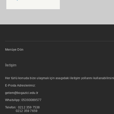
Menüye Dön
İletişim
Her türlü konuda bize ulaşmak için asagıdaki iletişim yollarını kullanabilirsini
E-Posta Adreslerimiz:
getem@bogazici.edu.tr
WhatsApp:
05393089577
Telefon: 0212 359 7538
0212 359 7659