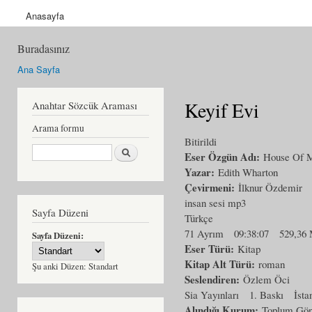
Anasayfa
Buradasınız
Ana Sayfa
Keyif Evi
Anahtar Sözcük Araması
Arama formu
Bitirildi
Ara
Eser Özgün Adı:
House Of M
Yazar:
Edith Wharton
Çevirmeni:
İlknur Özdemir
insan sesi mp3
Sayfa Düzeni
Türkçe
71 Ayrım
09:38:07
529,36
Sayfa Düzeni:
Eser Türü:
Kitap
Kitap Alt Türü:
roman
Şu anki Düzen:
Standart
Seslendiren:
Özlem Öci
Sia Yayınları
1. Baskı
İsta
Alındığı Kurum:
Toplum Gönü