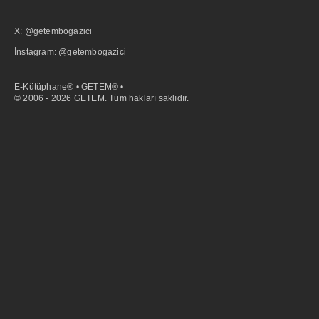
X: @getembogazici
İnstagram: @getembogazici
E-Kütüphane® • GETEM® •
© 2006 - 2026 GETEM. Tüm hakları saklıdır.