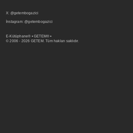
X: @getembogazici
İnstagram: @getembogazici
E-Kütüphane® • GETEM® •
© 2006 - 2026 GETEM. Tüm hakları saklıdır.