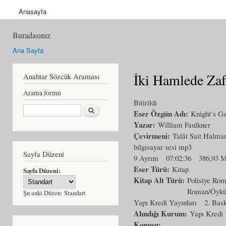
Anasayfa
Buradasınız
Ana Sayfa
İki Hamlede Zaf
Anahtar Sözcük Araması
Arama formu
Bitirildi
Ara
Eser Özgün Adı:
Knight’s G
Yazar:
William Faulkner
Çevirmeni:
Talât Sait Halma
bilgisayar sesi mp3
Sayfa Düzeni
9 Ayrım
07:02:36
386,93 
Eser Türü:
Kitap
Sayfa Düzeni:
Kitap Alt Türü:
Polisiye Ro
Roman/Öyk
Şu anki Düzen:
Standart
Yapı Kredi Yayınları
2. Bask
Alındığı Kurum:
Yapı Kredi 
Konusu: