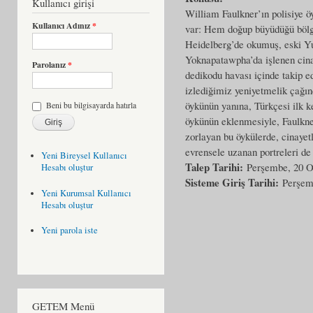
Kullanıcı girişi
William Faulkner’ın polisiye 
Kullanıcı Adınız
*
var: Hem doğup büyüdüğü bölge
Heidelberg’de okumuş, eski Yun
Yoknapatawpha’da işlenen cinay
Parolanız
*
dedikodu havası içinde takip ed
izlediğimiz yeniyetmelik çağın
öykünün yanına, Türkçesi ilk k
Beni bu bilgisayarda hatırla
öykünün eklenmesiyle, Faulkner
zorlayan bu öykülerde, cinayetl
evrensele uzanan portreleri de 
Yeni Bireysel Kullanıcı
Talep Tarihi:
Perşembe, 20 O
Hesabı oluştur
Sisteme Giriş Tarihi:
Perşem
Yeni Kurumsal Kullanıcı
Hesabı oluştur
Yeni parola iste
GETEM Menü