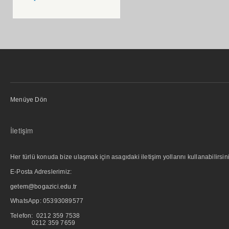
Menüye Dön
İletişim
Her türlü konuda bize ulaşmak için asagıdaki iletişim yollarını kullanabilirsini
E-Posta Adreslerimiz:
getem@bogazici.edu.tr
WhatsApp:
05393089577
Telefon: 0212 359 7538
0212 359 7659