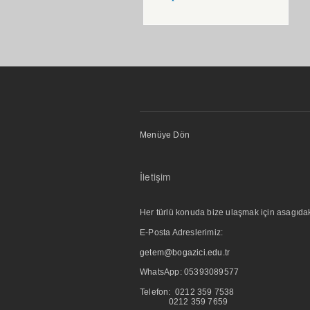
Menüye Dön
İletişim
Her türlü konuda bize ulaşmak için asagıdaki i
E-Posta Adreslerimiz:
getem@bogazici.edu.tr
WhatsApp:
05393089577
Telefon: 0212 359 7538
0212 359 7659