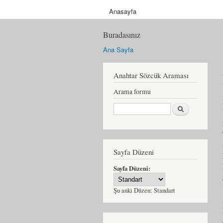
Anasayfa
Buradasınız
Ana Sayfa
Anahtar Sözcük Araması
Arama formu
Ara
Sayfa Düzeni
Sayfa Düzeni:
Şu anki Düzen:
Standart