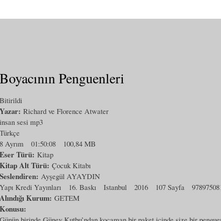
Boyacının Penguenleri
Bitirildi
Yazar:
Richard ve Florence Atwater
insan sesi mp3
Türkçe
8 Ayrım
01:50:08
100,84 MB
Eser Türü:
Kitap
Kitap Alt Türü:
Çocuk Kitabı
Seslendiren:
Ayşegül AYAYDIN
Yapı Kredi Yayınları
16. Baskı
Istanbul
2016
107 Sayfa
97897508
Alındığı Kurum:
GETEM
Konusu:
Günün birinde Güney Kutbu’ndan kocaman bir paket içinde size bir penguen