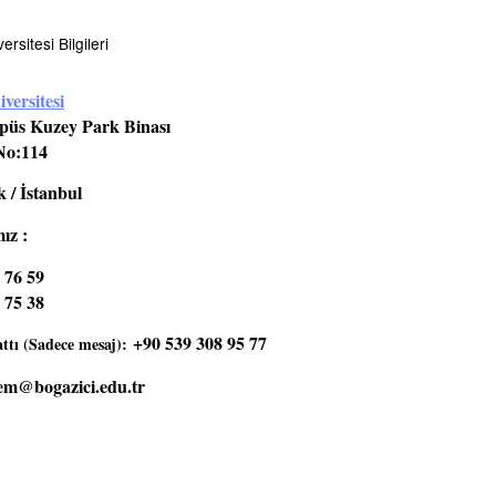
rsitesi Bilgileri
versitesi
üs Kuzey Park Binası
No:114
 / İstanbul
ız :
 76 59
 75 38
+90 539 308 95 77
tı (Sadece mesaj):
em@bogazici.edu.tr