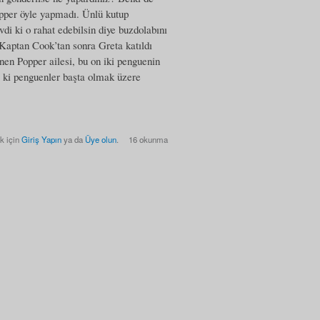
pper öyle yapmadı. Ünlü kutup
vdi ki o rahat edebilsin diye buzdolabını
. Kaptan Cook’tan sonra Greta katıldı
nen Popper ailesi, bu on iki penguenin
m ki penguenler başta olmak üzere
k için
Giriş Yapın
ya da
Üye olun
.
16 okunma