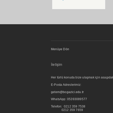
Menüye Dön
İletişim
Her türlü konuda bize ulaşmak için asagıdaki i
E-Posta Adreslerimiz:
getem@bogazici.edu.tr
WhatsApp:
05393089577
Telefon: 0212 359 7538
0212 359 7659