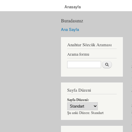
Anasayfa
Buradasınız
Ana Sayfa
Anahtar Sözcük Araması
Arama formu
Ara
Sayfa Düzeni
Sayfa Düzeni:
Şu anki Düzen:
Standart