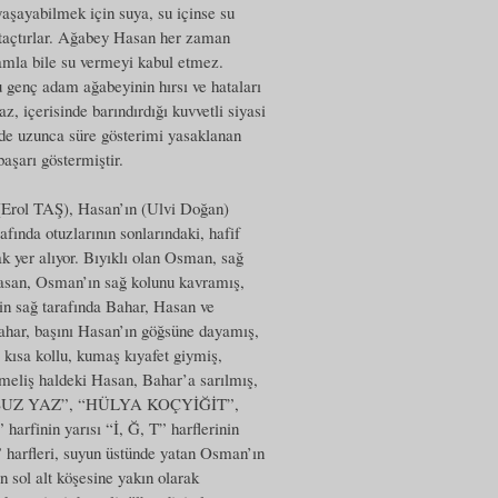
 yaşayabilmek için suya, su içinse su
taçtırlar. Ağabey Hasan her zaman
damla bile su vermeyi kabul etmez.
Bu genç adam ağabeyinin hırsı ve hataları
z, içerisinde barındırdığı kuvvetli siyasi
zde uzunca süre gösterimi yasaklanan
aşarı göstermiştir.
(Erol TAŞ), Hasan’ın (Ulvi Doğan)
rafında otuzlarının sonlarındaki, hafif
k yer alıyor. Bıyıklı olan Osman, sağ
 Hasan, Osman’ın sağ kolunu kavramış,
in sağ tarafında Bahar, Hasan ve
 Bahar, başını Hasan’ın göğsüne dayamış,
 kısa kollu, kumaş kıyafet giymiş,
Çömeliş haldeki Hasan, Bahar’a sarılmış,
rle “SUSUZ YAZ”, “HÜLYA KOÇYİĞİT”,
inin yarısı “İ, Ğ, T” harflerinin
harfleri, suyun üstünde yatan Osman’ın
in sol alt köşesine yakın olarak