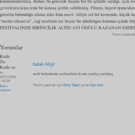
konumlandırılmış. Bahar, bu görselde başına bol bir şekilde sardığı, açık ren
çevreleyen koyu renk bir kumaş şeritle sabitlemiş. Filmin, başrol oyuncuları
görselin bulunduğu alanın arka fonu mavi. Afişin sol üst kısmında, küçük har
“metin erksan’ın”, sağ tarafında ise beyaz bir dikdörtgen kutunun içinde
FESTİVALİNDE BİRİNCİLİK ALTIN AYI ÖDÜLÜ KAZANAN ESERİ” y
Yorum yapmak
Yorumlar
Kadir
Öz
hatalı bilgi
Kadir oz
Pt,
sesli betimleme seslendiren kısmı yanlış yazılmış.
25/07/2022
- 00:29
Yorum yapmak için
Giriş Yapın
ya da
Üye olun
.
Kalıcı
bağlantı