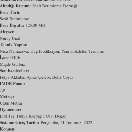
Alındığı Kurum:
Sesli Betimleme Derneği
Eser Türü:
Sesli Betimleme
Eser Boyutu:
125,39 MB
Altyazı:
Nuray Ünal
Teknik Yapım:
Nisa Namazova, Dağ Prodiksiyon, Yeni Gökdelen Tercüme
İşaret Dili:
Müjde Gürbüz
Son Kontroller:
Fulya Akbaba, Aynur Çelebi, Beliz Coşar
IMDB Puanı:
7.9
Metraj:
Uzun Metraj
Oyuncular:
Erol Taş, Hülya Koçyiğit, Ulvi Doğan
Sisteme Giriş Tarihi:
Perşembe, 21 Temmuz, 2022
Konusu: