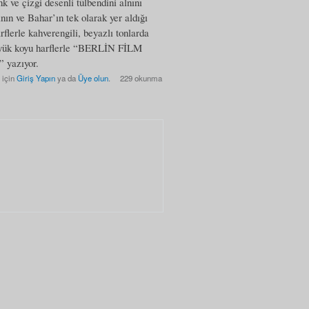
k ve çizgi desenli tülbendini alnını
nın ve Bahar’ın tek olarak yer aldığı
flerle kahverengili, beyazlı tonlarda
 büyük koyu harflerle “BERLİN FİLM
azıyor.
 için
Giriş Yapın
ya da
Üye olun
.
229 okunma