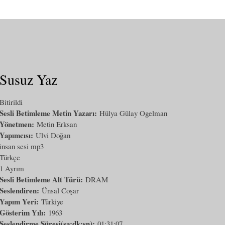
Susuz Yaz
Bitirildi
Sesli Betimleme Metin Yazarı:
Hülya Gülay Ogelman
Yönetmen:
Metin Erksan
Yapımcısı:
Ulvi Doğan
insan sesi mp3
Türkçe
1 Ayrım
Sesli Betimleme Alt Türü:
DRAM
Seslendiren:
Ünsal Coşar
Yapım Yeri:
Türkiye
Gösterim Yılı:
1963
Seslendirme Süresi(sa:dk:sn):
01:31:07