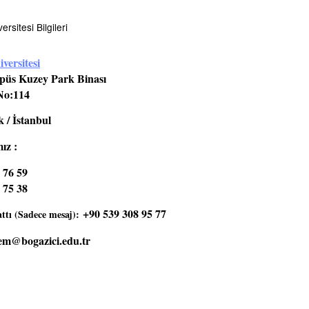
rsitesi Bilgileri
versitesi
üs Kuzey Park Binası
No:114
 / İstanbul
ız :
 76 59
 75 38
+90 539 308 95 77
tı (Sadece mesaj):
em@bogazici.edu.tr