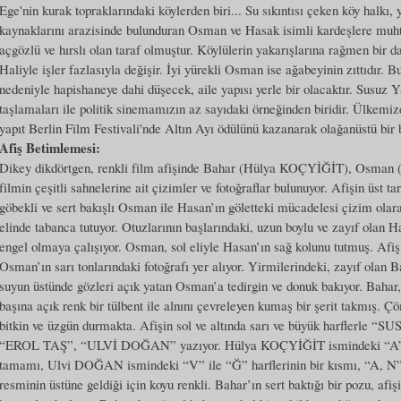
Ege'nin kurak topraklarındaki köylerden biri... Su sıkıntısı çeken köy halkı,
kaynaklarını arazisinde bulunduran Osman ve Hasak isimli kardeşlere muh
açgözlü ve hırslı olan taraf olmuştur. Köylülerin yakarışlarına rağmen bir 
Haliyle işler fazlasıyla değişir. İyi yürekli Osman ise ağabeyinin zıttıdır. 
nedeniyle hapishaneye dahi düşecek, aile yapısı yerle bir olacaktır. Susuz Ya
taşlamaları ile politik sinemamızın az sayıdaki örneğinden biridir. Ülkemi
yapıt Berlin Film Festivali'nde Altın Ayı ödülünü kazanarak olağanüstü bir b
Afiş Betimlemesi:
Dikey dikdörtgen, renkli film afişinde Bahar (Hülya KOÇYİĞİT), Osman 
filmin çeşitli sahnelerine ait çizimler ve fotoğraflar bulunuyor. Afişin üst ta
göbekli ve sert bakışlı Osman ile Hasan’ın göletteki mücadelesi çizim olara
elinde tabanca tutuyor. Otuzlarının başlarındaki, uzun boylu ve zayıf olan
engel olmaya çalışıyor. Osman, sol eliyle Hasan’ın sağ kolunu tutmuş. Afiş
Osman’ın sarı tonlarındaki fotoğrafı yer alıyor. Yirmilerindeki, zayıf olan
suyun üstünde gözleri açık yatan Osman’a tedirgin ve donuk bakıyor. Bahar,
başına açık renk bir tülbent ile alnını çevreleyen kumaş bir şerit takmış. 
bitkin ve üzgün durmakta. Afişin sol ve altında sarı ve büyük harfle
“EROL TAŞ”, “ULVİ DOĞAN” yazıyor. Hülya KOÇYİĞİT ismindeki “A” harf
tamamı, Ulvi DOĞAN ismindeki “V” ile “Ğ” harflerinin bir kısmı, “A, N” 
resminin üstüne geldiği için koyu renkli. Bahar’ın sert baktığı bir pozu, afiş