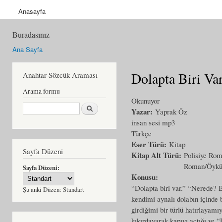
Anasayfa
Buradasınız
Ana Sayfa
Dolapta Biri Va
Anahtar Sözcük Araması
Arama formu
Okunuyor
Ara
Yazar:
Yaprak Öz
insan sesi mp3
Türkçe
Eser Türü:
Kitap
Sayfa Düzeni
Kitap Alt Türü:
Polisiye Ro
Roman/Öyk
Sayfa Düzeni:
Konusu:
“Dolapta biri var.” “Nerede?
Şu anki Düzen:
Standart
kendimi aynalı dolabın içinde 
girdiğimi bir türlü hatırlayam
kıkırdayarak kapıyı açtığı ve 