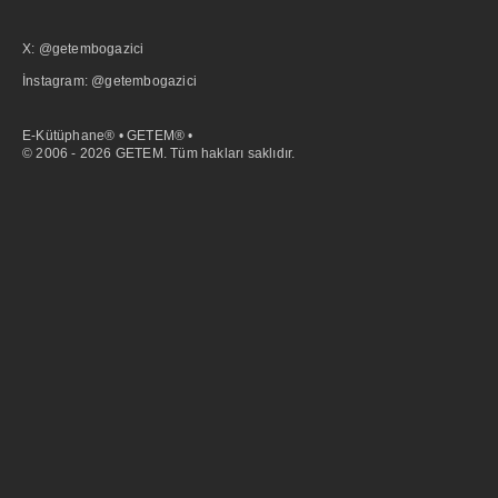
X: @getembogazici
İnstagram: @getembogazici
E-Kütüphane® • GETEM® •
© 2006 - 2026 GETEM. Tüm hakları saklıdır.