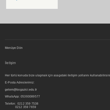
Menüye Dön
İletişim
Her türlü konuda bize ulaşmak için asagıdaki iletişim yollarını kullanabilirsini
E-Posta Adreslerimiz:
getem@bogazici.edu.tr
WhatsApp:
05393089577
Telefon: 0212 359 7538
0212 359 7659