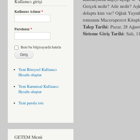
Kullanıcı girişi
Gerçek nedir? Aile nedir? Aşk 
Kullanıcı Adınız
*
dolapta kim var? Oğlak Yayınla
romanını Maceraperest Kitapla
Talep Tarihi:
Pazar, 28 Ağust
Parolanız
*
Sisteme Giriş Tarihi:
Salı, 1
Beni bu bilgisayarda hatırla
Yeni Bireysel Kullanıcı
Hesabı oluştur
Yeni Kurumsal Kullanıcı
Hesabı oluştur
Yeni parola iste
GETEM Menü