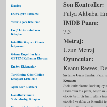
Son Kontroller:
Katalog
Fulya Akbaba, Em
Eser'e göre listeleme
IMDB Puanı:
Yazar'a göre listeleme
7.3
En Çok Görüntülenen
Kitaplar
Metraj:
Gönüllü Okuyucu Olmak
İstiyorum
Uzun Metraj
Görme Engelliler için
Oyuncular:
GETEM Kullanım Klavuzu
Keanu Reeves, De
En Son Eklenenler
Tarihlerine Göre Girilen
Sisteme Giriş Tarihi:
Pazarte
Kitapları Listeleme
Konusu:
Jack kurbanlarına korkunç oyu
Aylık Eser Listeleri
Howard'ın tek planı, başarısız 
Gönüllülerimizin
otobüs belli bir hızın altına in
Seslendirdiği Kitaplar
otobüsü ve daha da önemlisi iç
Okunmakta Olan Kitaplar