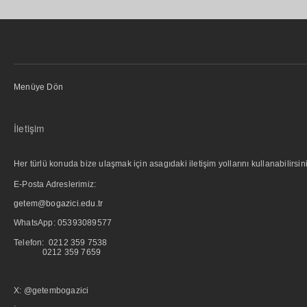
Menüye Dön
İletişim
Her türlü konuda bize ulaşmak için asagıdaki iletişim yollarını kullanabilirsini
E-Posta Adreslerimiz:
getem@bogazici.edu.tr
WhatsApp:
05393089577
Telefon: 0212 359 7538
0212 359 7659
X: @getembogazici