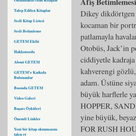
Afiş Betimlemes
Talep Edilen Kitaplar
Dikey dikdörtgen 
Sesli Kitap Listesi
kocaman bir portre
Sesli Betimleme
patlamayla havala
GETEM Ekibi
Otobüs, Jack’in p
Hakkımızda
ciddiyetle kadraja
About GETEM
kahverengi gözlü, 
GETEM'e Katkıda
Bulunanlar
adam. Üstüne siya
Basında GETEM
büyük harflerl
Video Galeri
HOPPER, SANDRA
Başarı Öyküleri
yine büyük, beyaz
Önemli Linkler
FOR RUSH HOUR.” 
Yeni bir kitap okunmasını
talep et