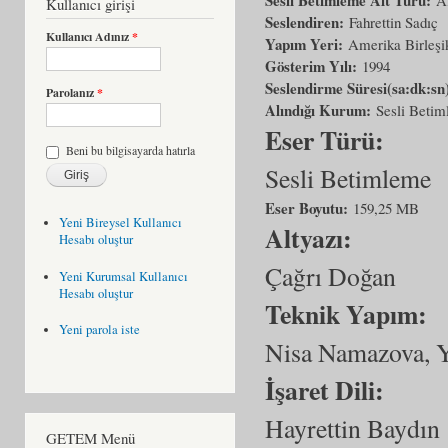
Kullanıcı girişi
Seslendiren:
Fahrettin Sadıç
Kullanıcı Adınız
*
Yapım Yeri:
Amerika Birleşik
Gösterim Yılı:
1994
Seslendirme Süresi(sa:dk:sn
Parolanız
*
Alındığı Kurum:
Sesli Beti
Eser Türü:
Beni bu bilgisayarda hatırla
Sesli Betimleme
Eser Boyutu:
159,25 MB
Yeni Bireysel Kullanıcı
Altyazı:
Hesabı oluştur
Çağrı Doğan
Yeni Kurumsal Kullanıcı
Hesabı oluştur
Teknik Yapım:
Yeni parola iste
Nisa Namazova, Y
İşaret Dili:
Hayrettin Baydın
GETEM Menü