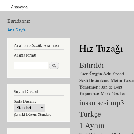
Anasayfa
Buradasınız
Ana Sayfa
Hız Tuzağı
Anahtar Sözcük Araması
Arama formu
Bitirildi
Ara
Eser Özgün Adı:
Speed
Sesli Betimleme Metin Yaza
Yönetmen:
Jan de Bont
Sayfa Düzeni
Yapımcısı:
Mark Gordon
insan sesi mp3
Sayfa Düzeni:
Türkçe
Şu anki Düzen:
Standart
1 Ayrım
Sesli Betimleme Alt Türü:
A