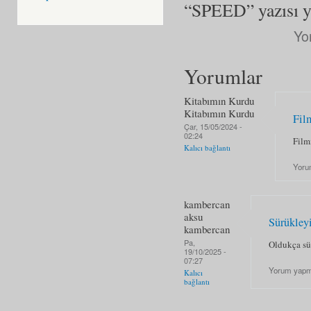
“SPEED” yazısı ye
Yo
Yorumlar
Kitabımın Kurdu
Kitabımın Kurdu
Fil
Çar, 15/05/2024 -
02:24
Film
Kalıcı bağlantı
Yoru
kambercan
aksu
Sürükley
kambercan
Pa,
Oldukça sü
19/10/2025 -
07:27
Yorum yapm
Kalıcı
bağlantı