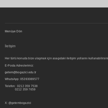
Menüye Dön
İletişim
Her türlü konuda bize ulaşmak için asagıdaki iletişim yollarını kullanabilirsini
E-Posta Adreslerimiz:
getem@bogazici.edu.tr
WhatsApp:
05393089577
Telefon: 0212 359 7538
0212 359 7659
X: @getembogazici