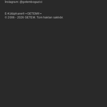
İnstagram: @getembogazici
E-Kütüphane® • GETEM® •
© 2006 - 2026 GETEM. Tüm hakları saklıdır.