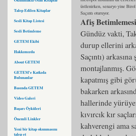
üstlenirken, senaryo yine Biro
Talep Edilen Kitaplar
Saçıntı oturuyor.
Afiş Betimlemes
Sesli Kitap Listesi
Sesli Betimleme
Gündüz vakti, Tak
GETEM Ekibi
durup ellerini ar
Hakkımızda
Saçıntı) arkasına
About GETEM
montajlanmış. Gök
GETEM'e Katkıda
kapatmış gibi görü
Bulunanlar
Basında GETEM
bakarken arkasında
Video Galeri
hallerinde yürüyen
Başarı Öyküleri
kıvırcık kır saçlar
Önemli Linkler
kahverengi ama sak
Yeni bir kitap okunmasını
talep et