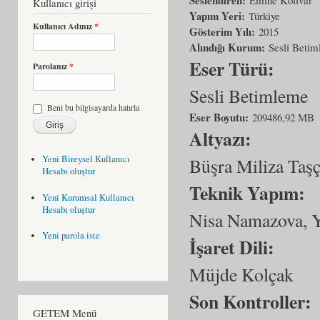
Kullanıcı girişi
Yapım Yeri:
Türkiye
Kullanıcı Adınız
*
Gösterim Yılı:
2015
Alındığı Kurum:
Sesli Beti
Eser Türü:
Parolanız
*
Sesli Betimleme
Beni bu bilgisayarda hatırla
Eser Boyutu:
209486,92 MB
Altyazı:
Yeni Bireysel Kullanıcı
Büşra Miliza Taş
Hesabı oluştur
Teknik Yapım:
Yeni Kurumsal Kullanıcı
Hesabı oluştur
Nisa Namazova, 
Yeni parola iste
İşaret Dili:
Müjde Kolçak
Son Kontroller:
GETEM Menü