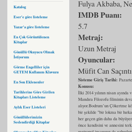
Fulya Akbaba, Ne
Katalog
IMDB Puanı:
Eser'e göre listeleme
5.7
Yazar'a göre listeleme
Metraj:
En Çok Görüntülenen
Kitaplar
Uzun Metraj
Gönüllü Okuyucu Olmak
Oyuncular:
İstiyorum
Görme Engelliler için
Müfit Can Saçınt
GETEM Kullanım Klavuzu
Sisteme Giriş Tarihi:
Pazarte
En Son Eklenenler
Konusu:
Tarihlerine Göre Girilen
İlki 2014 yılının nisan ayında
Kitapları Listeleme
Mandıra Filozofu filminin deva
alıyor.Bodrum’un Çökertme köy
Aylık Eser Listeleri
bir şekilde "bir lokma bir hır
Gönüllülerimizin
her geçen gün daha da büyüyen 
Seslendirdiği Kitaplar
önce kendisini ve annesini ter
metropol insanının da ezberle
Okunmakta Olan Kitaplar