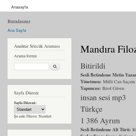
Anasayfa
Buradasınız
Ana Sayfa
Mandıra Filoz
Anahtar Sözcük Araması
Arama formu
Bitirildi
Ara
Sesli Betimleme Metin Yaza
Yönetmen:
Müfit Can Saçıntı
Yapımcısı:
Birol Güven
Sayfa Düzeni
insan sesi mp3
Sayfa Düzeni:
Türkçe
Şu anki Düzen:
Standart
1 386 Ayrım
Sesli Betimleme Alt Türü:
K
Seslendiren:
Emine Kolivar