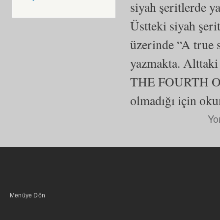
siyah şeritlerde 
Üstteki siyah şe
üzerinde “A true 
yazmakta. Alttaki
THE FOURTH OF JU
olmadığı için ok
Yo
Menüye Dön