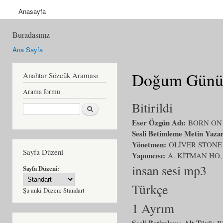
Anasayfa
Buradasınız
Ana Sayfa
Doğum Günü
Anahtar Sözcük Araması
Arama formu
Bitirildi
Ara
Eser Özgün Adı:
BORN ON 
Sesli Betimleme Metin Yaza
Yönetmen:
OLİVER STONE
Sayfa Düzeni
Yapımcısı:
A. KİTMAN HO,
insan sesi mp3
Sayfa Düzeni:
Türkçe
Şu anki Düzen:
Standart
1 Ayrım
Sesli Betimleme Alt Türü:
B