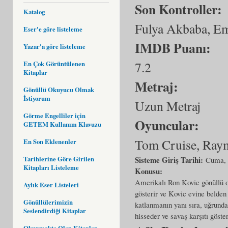
Son Kontroller:
Katalog
Fulya Akbaba, Em
Eser'e göre listeleme
IMDB Puanı:
Yazar'a göre listeleme
7.2
En Çok Görüntülenen
Kitaplar
Metraj:
Gönüllü Okuyucu Olmak
İstiyorum
Uzun Metraj
Görme Engelliler için
Oyuncular:
GETEM Kullanım Klavuzu
Tom Cruise, Raym
En Son Eklenenler
Tarihlerine Göre Girilen
Sisteme Giriş Tarihi:
Cuma, 
Kitapları Listeleme
Konusu:
Amerikalı Ron Kovic gönüllü o
Aylık Eser Listeleri
gösterir ve Kovic evine belden
Gönüllülerimizin
katlanmanın yanı sıra, uğrunda
Seslendirdiği Kitaplar
hisseder ve savaş karşıtı göste
Okunmakta Olan Kitaplar