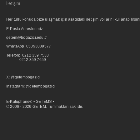
İletişim
Her türlü konuda bize ulaşmak için asagıdaki iletişim yollarını kullanabilirsini
E-Posta Adreslerimiz:
getem@bogazici.edu.tr
WhatsApp:
05393089577
Telefon: 0212 359 7538
0212 359 7659
X: @getembogazici
İnstagram: @getembogazici
E-Kütüphane® • GETEM® •
© 2006 - 2026 GETEM. Tüm hakları saklıdır.