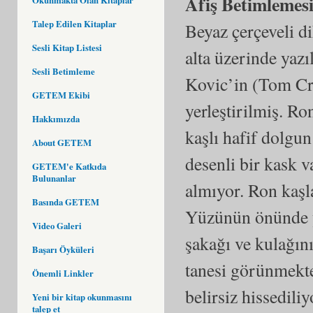
Afiş Betimlemes
Talep Edilen Kitaplar
Beyaz çerçeveli di
Sesli Kitap Listesi
alta üzerinde yazı
Sesli Betimleme
Kovic’in (Tom Cru
GETEM Ekibi
yerleştirilmiş. Ro
Hakkımızda
kaşlı hafif dolgun
About GETEM
desenli bir kask v
GETEM'e Katkıda
Bulunanlar
almıyor. Ron kaşla
Basında GETEM
Yüzünün önünde y
Video Galeri
şakağı ve kulağını
Başarı Öyküleri
tanesi görünmekte
Önemli Linkler
belirsiz hissedili
Yeni bir kitap okunmasını
talep et