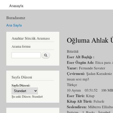
Anasayfa
Buradasınız
Ana Sayfa
Oğluma Ahlak Ü
Anahtar Sözcük Araması
Arama formu
Bitirildi
Ara
Eser Alt Başlığı :
Eser Özgün Adı:
Etica para
Yazar:
Fernando Savater
Çevirmeni:
Şadan Karadeniz
Sayfa Düzeni
insan sesi mp3
Türkçe
Sayfa Düzeni:
10 Ayrım
03:51:52
106 M
Eser Türü:
Kitap
Şu anki Düzen:
Standart
Kitap Alt Türü:
Felsefe
Seslendiren:
Müberra Ellialtı
İletişim
1. Baskı
İstanbul