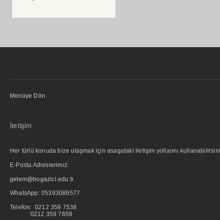
Menüye Dön
İletişim
Her türlü konuda bize ulaşmak için asagıdaki iletişim yollarını kullanabilirsini
E-Posta Adreslerimiz:
getem@bogazici.edu.tr
WhatsApp:
05393089577
Telefon: 0212 359 7538
0212 359 7659