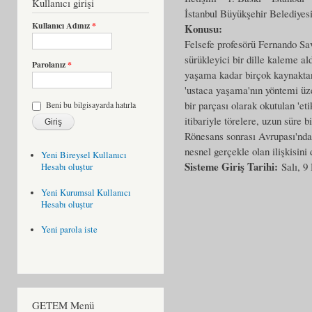
Kullanıcı girişi
İstanbul Büyükşehir Belediyes
Kullanıcı Adınız
*
Konusu:
Felsefe profesörü Fernando Sava
sürükleyici bir dille kaleme al
Parolanız
*
yaşama kadar birçok kaynaktan 
'ustaca yaşama'nın yöntemi üze
bir parçası olarak okutulan 'eti
Beni bu bilgisayarda hatırla
itibariyle törelere, uzun süre 
Rönesans sonrası Avrupası'nda
nesnel gerçekle olan ilişkisini
Yeni Bireysel Kullanıcı
Sisteme Giriş Tarihi:
Salı, 9
Hesabı oluştur
Yeni Kurumsal Kullanıcı
Hesabı oluştur
Yeni parola iste
GETEM Menü