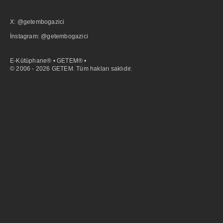
X: @getembogazici
İnstagram: @getembogazici
E-Kütüphane® • GETEM® •
© 2006 - 2026 GETEM. Tüm hakları saklıdır.