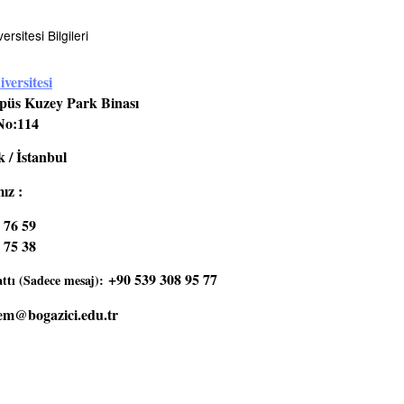
rsitesi Bilgileri
versitesi
üs Kuzey Park Binası
No:114
 / İstanbul
ız :
 76 59
 75 38
+90 539 308 95 77
tı (Sadece mesaj):
em@bogazici.edu.tr