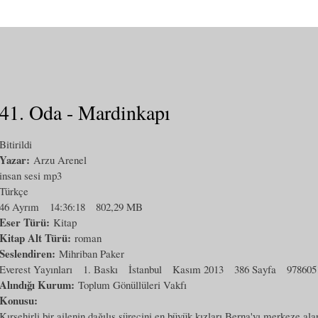
41. Oda - Mardinkapı
Bitirildi
Yazar:
Arzu Arenel
insan sesi mp3
Türkçe
46 Ayrım
14:36:18
802,29 MB
Eser Türü:
Kitap
Kitap Alt Türü:
roman
Seslendiren:
Mihriban Paker
Everest Yayınları
1. Baskı
İstanbul
Kasım 2013
386 Sayfa
978605
Alındığı Kurum:
Toplum Gönüllüleri Vakfı
Konusu:
Kırşehirli bir ailenin dağılış sürecini en büyük kızları Berna'yı merkeze ala