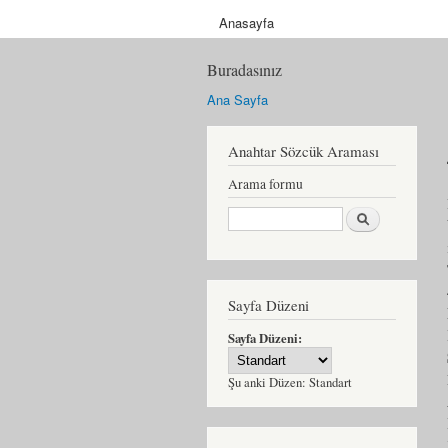
Anasayfa
Buradasınız
Ana Sayfa
Anahtar Sözcük Araması
Arama formu
Ara
Sayfa Düzeni
Sayfa Düzeni:
Şu anki Düzen:
Standart