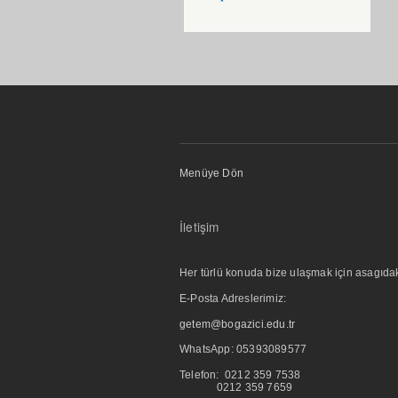
Menüye Dön
İletişim
Her türlü konuda bize ulaşmak için asagıdaki i
E-Posta Adreslerimiz:
getem@bogazici.edu.tr
WhatsApp:
05393089577
Telefon: 0212 359 7538
0212 359 7659