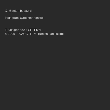
X: @getembogazici
İnstagram: @getembogazici
E-Kütüphane® • GETEM® •
© 2006 - 2026 GETEM. Tüm hakları saklıdır.