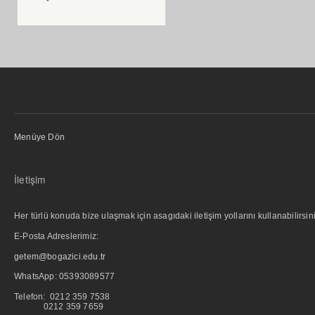
Menüye Dön
İletişim
Her türlü konuda bize ulaşmak için asagıdaki iletişim yollarını kullanabilirsini
E-Posta Adreslerimiz:
getem@bogazici.edu.tr
WhatsApp:
05393089577
Telefon: 0212 359 7538
0212 359 7659