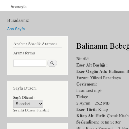
Anasayfa
Buradasınız
Ana Sayfa
Balinanın Bebeğ
Anahtar Sözcük Araması
Arama formu
Bitirildi
Ara
Eser Alt Başlığı :
Eser Özgün Adı:
Balinanın 
Yazar:
Yüksel Pazarkaya
Çevirmeni:
Sayfa Düzeni
insan sesi mp3
Türkçe
Sayfa Düzeni:
2 Ayrım
26,2 MB
Eser Türü:
Kitap
Şu anki Düzen:
Standart
Kitap Alt Türü:
Çocuk Kitab
Seslendiren:
Selin Serter
Bilgi Başarı Yayınevi
0. Bas