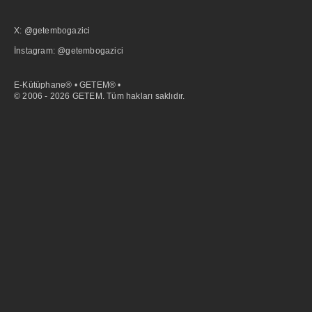
X: @getembogazici
İnstagram: @getembogazici
E-Kütüphane® • GETEM® •
© 2006 - 2026 GETEM. Tüm hakları saklıdır.