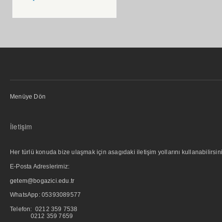
Menüye Dön
İletişim
Her türlü konuda bize ulaşmak için asagıdaki iletişim yollarını kullanabilirsini
E-Posta Adreslerimiz:
getem@bogazici.edu.tr
WhatsApp:
05393089577
Telefon: 0212 359 7538
0212 359 7659