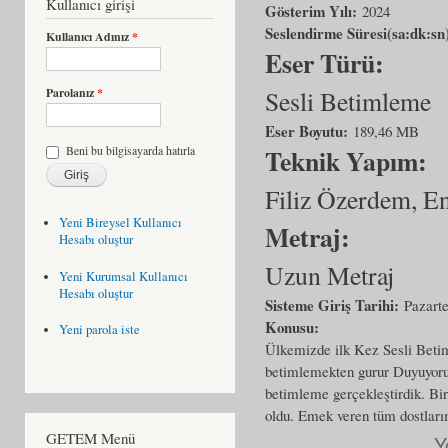
Kullanıcı girişi
Gösterim Yılı:
2024
Seslendirme Süresi(sa:dk:sn
Kullanıcı Adınız
*
Eser Türü:
Sesli Betimleme
Parolanız
*
Eser Boyutu:
189,46 MB
Teknik Yapım:
Beni bu bilgisayarda hatırla
Filiz Özerdem, E
Yeni Bireysel Kullanıcı
Metraj:
Hesabı oluştur
Uzun Metraj
Yeni Kurumsal Kullanıcı
Hesabı oluştur
Sisteme Giriş Tarihi:
Pazart
Konusu:
Yeni parola iste
Ülkemizde ilk Kez Sesli Betiml
betimlemekten gurur Duyuyoruz
betimleme gerçekleştirdik. Bir
oldu. Emek veren tüm dostları
GETEM Menü
Y