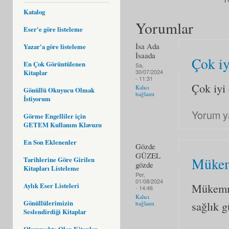
Katalog
Yorumlar
Eser'e göre listeleme
İsa Ada
Yazar'a göre listeleme
İsaada
Çok iy
En Çok Görüntülenen
Sa,
30/07/2024
Kitaplar
- 11:31
Çok iyi
Kalıcı
Gönüllü Okuyucu Olmak
bağlantı
İstiyorum
Yorum y
Görme Engelliler için
GETEM Kullanım Klavuzu
En Son Eklenenler
Gözde
GÜZEL
Müke
Tarihlerine Göre Girilen
gözde
Kitapları Listeleme
Per,
01/08/2024
Mükemme
Aylık Eser Listeleri
- 14:46
Kalıcı
Gönüllülerimizin
sağlık 
bağlantı
Seslendirdiği Kitaplar
Okunmakta Olan Kitaplar