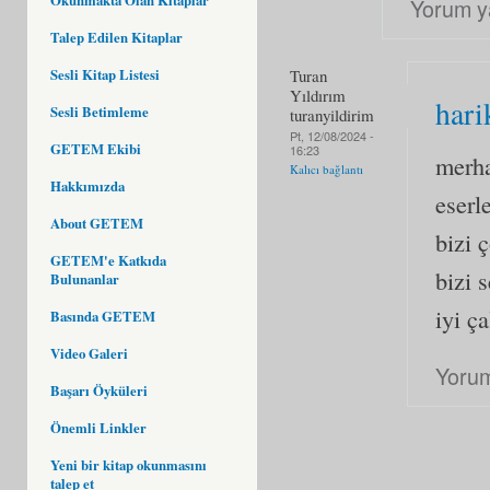
Yorum y
Talep Edilen Kitaplar
Sesli Kitap Listesi
Turan
Yıldırım
hari
Sesli Betimleme
turanyildirim
Pt, 12/08/2024 -
GETEM Ekibi
16:23
merha
Kalıcı bağlantı
Hakkımızda
eserl
About GETEM
bizi 
GETEM'e Katkıda
bizi 
Bulunanlar
iyi ç
Basında GETEM
Video Galeri
Yorum
Başarı Öyküleri
Önemli Linkler
Yeni bir kitap okunmasını
talep et