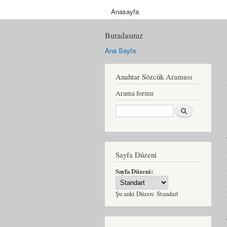
Anasayfa
Buradasınız
Ana Sayfa
Anahtar Sözcük Araması
Arama formu
Ara
Sayfa Düzeni
Sayfa Düzeni:
Şu anki Düzen:
Standart