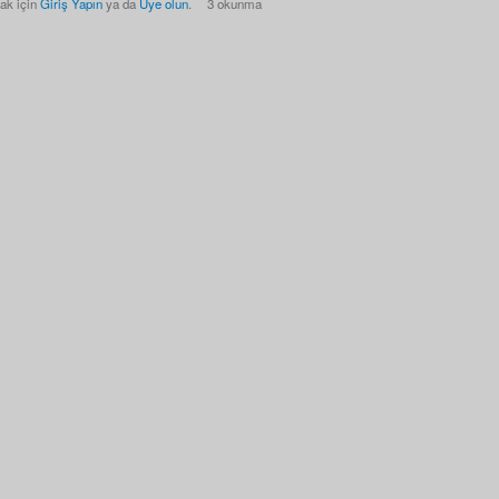
ak için
Giriş Yapın
ya da
Üye olun
.
3 okunma