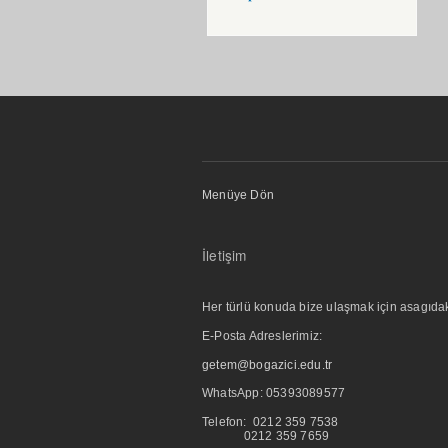
Menüye Dön
İletişim
Her türlü konuda bize ulaşmak için asagıdaki i
E-Posta Adreslerimiz:
getem@bogazici.edu.tr
WhatsApp:
05393089577
Telefon: 0212 359 7538
0212 359 7659