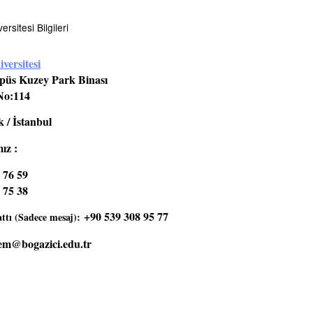
rsitesi Bilgileri
versitesi
üs Kuzey Park Binası
No:114
 / İstanbul
ız :
 76 59
 75 38
+90 539 308 95 77
tı (Sadece mesaj):
em@bogazici.edu.tr