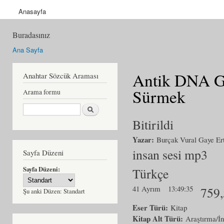
Anasayfa
Buradasınız
Ana Sayfa
Antik DNA Ge
Anahtar Sözcük Araması
Sürmek
Arama formu
Ara
Bitirildi
Yazar:
Burçak Vural Gaye Er
insan sesi mp3
Sayfa Düzeni
Sayfa Düzeni:
Türkçe
41 Ayrım
13:49:35
759
Şu anki Düzen:
Standart
Eser Türü:
Kitap
Kitap Alt Türü:
Araştırma/İ