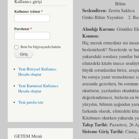
Kullanıcı girişi
Bilim
Seslendiren:
Zerrin Saklıca
Kullanıcı Adınız
*
Ginko Bilim Yayınları
2. Ba
Alındığı Kurum:
Gönüller El
Parolanız
*
Konusu:
Hiç merak etmediniz mi insanl
Beni bu bilgisayarda hatırla
beslenirlerdi? Nerelerde ve ha
yukarıdaki sorulara yanıtlar b
elinizdeki kitabı imece usulüyl
Yeni Bireysel Kullanıcı
büyük sorunlardan birisi, araşt
Hesabı oluştur
bu soruya yanıt vermektense sa
arasında gezerken, bu sorunun 
Yeni Kurumsal Kullanıcı
okurların, yazılanları okudukta
Hesabı oluştur
değerlendirmesi, bizlerin en b
Yeni parola iste
yüzyılın, bilimin ışığından yar
farkında olarak, elinizdeki kit
Kitabınızı okurken yukarıda yaz
Talep Tarihi:
Pazartesi, 26 A
Sisteme Giriş Tarihi:
Cuma, 
GETEM Menü