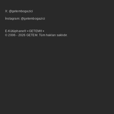
X: @getembogazici
İnstagram: @getembogazici
E-Kütüphane® • GETEM® •
© 2006 - 2026 GETEM. Tüm hakları saklıdır.