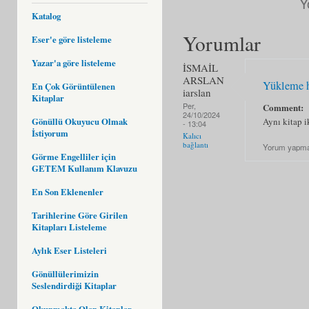
Y
Katalog
Yorumlar
Eser'e göre listeleme
Yazar'a göre listeleme
İSMAİL
ARSLAN
Yükleme h
En Çok Görüntülenen
iarslan
Kitaplar
Per,
Comment:
24/10/2024
Gönüllü Okuyucu Olmak
Aynı kitap i
- 13:04
İstiyorum
Kalıcı
bağlantı
Yorum yapma
Görme Engelliler için
GETEM Kullanım Klavuzu
En Son Eklenenler
Tarihlerine Göre Girilen
Kitapları Listeleme
Aylık Eser Listeleri
Gönüllülerimizin
Seslendirdiği Kitaplar
Okunmakta Olan Kitaplar