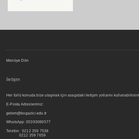
Menüye Dön
İletişim
Her türlü konuda bize ulaşmak için asagıdaki iletişim yollarını kullanabilirsini
E-Posta Adreslerimiz:
getem@bogazici.edu.tr
WhatsApp:
05393089577
Telefon: 0212 359 7538
0212 359 7659