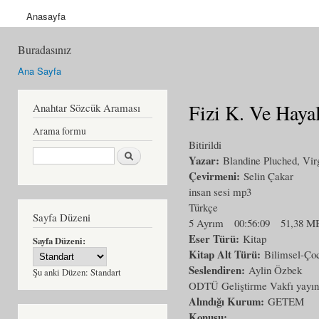
Anasayfa
Buradasınız
Ana Sayfa
Fizi K. Ve Haya
Anahtar Sözcük Araması
Arama formu
Bitirildi
Ara
Yazar:
Blandine Pluched, Virg
Çevirmeni:
Selin Çakar
insan sesi mp3
Türkçe
Sayfa Düzeni
5 Ayrım
00:56:09
51,38 M
Eser Türü:
Kitap
Sayfa Düzeni:
Kitap Alt Türü:
Bilimsel-Ço
Seslendiren:
Aylin Özbek
Şu anki Düzen:
Standart
ODTÜ Geliştirme Vakfı yayın
Alındığı Kurum:
GETEM
Konusu: