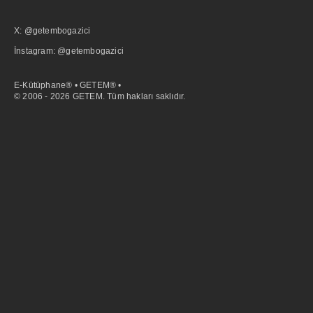
X: @getembogazici
İnstagram: @getembogazici
E-Kütüphane® • GETEM® •
© 2006 - 2026 GETEM. Tüm hakları saklıdır.