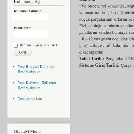
Kullanıcı girişi
“Ve birden, yol kenarında, soğu
Kullanıcı Adınız
*
kamaştırıcı bir ışık, olağanüs
küçük parçalarının sırlarını k
Fizi, sorduğu soruların yanıtl
Parolanız
*
yanıtlarını kendisi bulmaya ka
8 – 12 yaş grubu çocuklar için 
tanışacak, sevimli kahramanımı
Beni bu bilgisayarda hatırla
çıkacaklardır.
Talep Tarihi:
Perşembe, 12 Ey
Sisteme Giriş Tarihi:
Çarşam
Yeni Bireysel Kullanıcı
Hesabı oluştur
Yeni Kurumsal Kullanıcı
Hesabı oluştur
Yeni parola iste
GETEM Menü