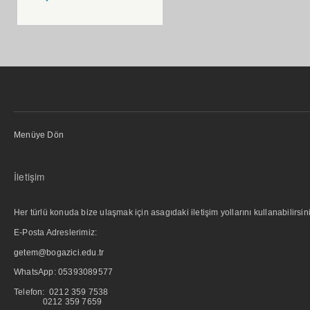
Menüye Dön
İletişim
Her türlü konuda bize ulaşmak için asagıdaki iletişim yollarını kullanabilirsini
E-Posta Adreslerimiz:
getem@bogazici.edu.tr
WhatsApp:
05393089577
Telefon: 0212 359 7538
0212 359 7659