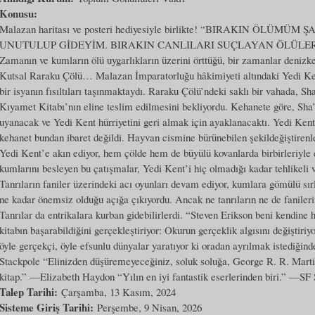
Konusu:
Malazan haritası ve posteri hediyesiyle birlikte! “BIRAKIN ÖLÜM
UNUTULUP GİDEYİM. BIRAKIN CANLILARI SUÇLAYAN ÖLÜLE
Zamanın ve kumların ölü uygarlıkların üzerini örttüğü, bir zamanlar denizk
Kutsal Raraku Çölü… Malazan İmparatorluğu hâkimiyeti altındaki Yedi Kent
bir isyanın fısıltıları taşınmaktaydı. Raraku Çölü’ndeki saklı bir vahada, 
Kıyamet Kitabı’nın eline teslim edilmesini bekliyordu. Kehanete göre, Sha’i
uyanacak ve Yedi Kent hürriyetini geri almak için ayaklanacaktı. Yedi Ken
kehanet bundan ibaret değildi. Hayvan cismine bürünebilen şekildeğiştirenl
Yedi Kent’e akın ediyor, hem çölde hem de büyülü kovanlarda birbirleriyle 
kumlarını besleyen bu çatışmalar, Yedi Kent’i hiç olmadığı kadar tehlikeli v
Tanrıların faniler üzerindeki acı oyunları devam ediyor, kumlara gömülü sırla
ne kadar önemsiz olduğu açığa çıkıyordu. Ancak ne tanrıların ne de fanilerin
Tanrılar da entrikalara kurban gidebilirlerdi. “Steven Erikson beni kendine 
kitabın başarabildiğini gerçekleştiriyor: Okurun gerçeklik algısını değişti
öyle gerçekçi, öyle efsunlu dünyalar yaratıyor ki oradan ayrılmak istediğ
Stackpole “Elinizden düşüremeyeceğiniz, soluk soluğa, George R. R. Martin'
kitap.” —Elizabeth Haydon “Yılın en iyi fantastik eserlerinden biri.” —SF 
Talep Tarihi:
Çarşamba, 13 Kasım, 2024
Sisteme Giriş Tarihi:
Perşembe, 9 Nisan, 2026