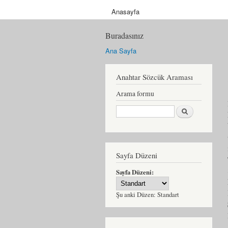
Anasayfa
Buradasınız
Ana Sayfa
Anahtar Sözcük Araması
Arama formu
Ara
Sayfa Düzeni
Sayfa Düzeni:
Şu anki Düzen:
Standart