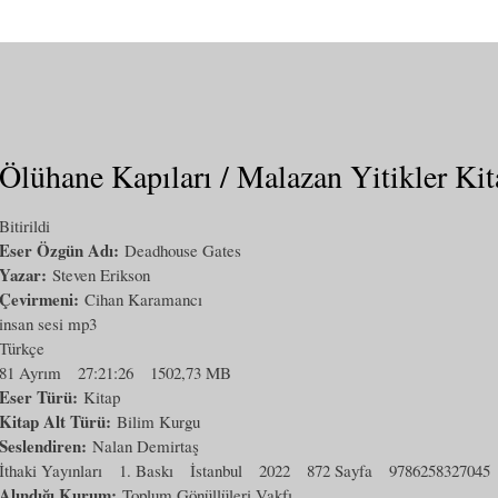
Ölühane Kapıları / Malazan Yitikler Kit
Bitirildi
Eser Özgün Adı:
Deadhouse Gates
Yazar:
Steven Erikson
Çevirmeni:
Cihan Karamancı
insan sesi mp3
Türkçe
81 Ayrım
27:21:26
1502,73 MB
Eser Türü:
Kitap
Kitap Alt Türü:
Bilim Kurgu
Seslendiren:
Nalan Demirtaş
İthaki Yayınları
1. Baskı
İstanbul
2022
872 Sayfa
9786258327045
Alındığı Kurum:
Toplum Gönüllüleri Vakfı