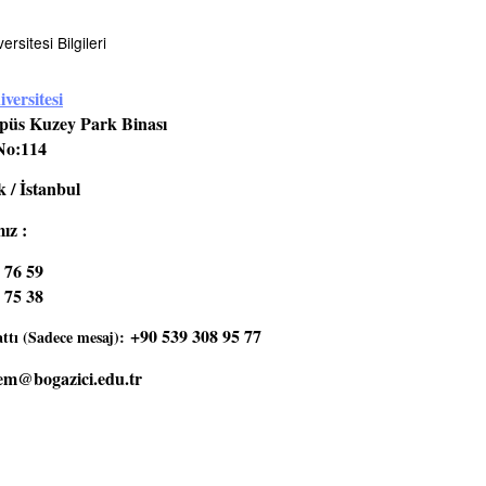
rsitesi Bilgileri
versitesi
üs Kuzey Park Binası
No:114
 / İstanbul
ız :
 76 59
 75 38
+90 539 308 95 77
tı (Sadece mesaj):
em@bogazici.edu.tr