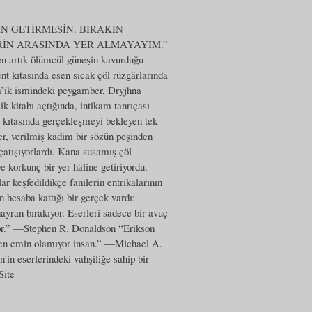
ÜM ŞAN GETİRMESİN. BIRAKIN
RİN ARASINDA YER ALMAYAYIM.”
en artık ölümcül güneşin kavurduğu
 kıtasında esen sıcak çöl rüzgârlarında
Sha’ik ismindeki peygamber, Dryjhna
k kitabı açtığında, intikam tanrıçası
t kıtasında gerçekleşmeyi bekleyen tek
er, verilmiş kadim bir sözün peşinden
çatışıyorlardı. Kana susamış çöl
e korkunç bir yer hâline getiriyordu.
r keşfedildikçe fanilerin entrikalarının
 hesaba kattığı bir gerçek vardı:
hayran bırakıyor. Eserleri sadece bir avuç
riyor.” —Stephen R. Donaldson “Erikson
inden emin olamıyor insan.” —Michael A.
in eserlerindeki vahşiliğe sahip bir
Site