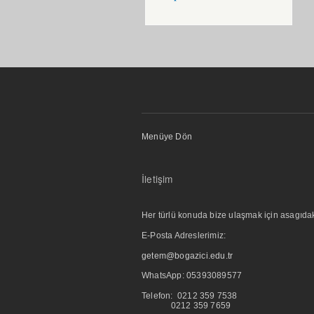
Menüye Dön
İletişim
Her türlü konuda bize ulaşmak için asagıdaki i
E-Posta Adreslerimiz:
getem@bogazici.edu.tr
WhatsApp:
05393089577
Telefon: 0212 359 7538
0212 359 7659