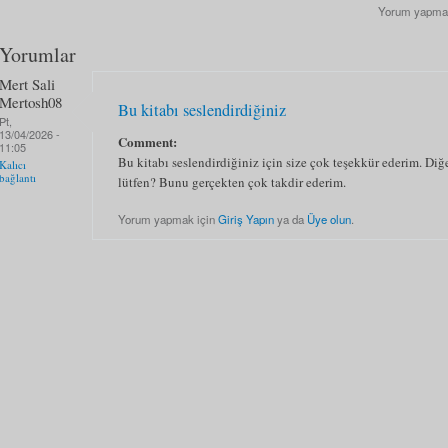
Yorum yapma
Yorumlar
Mert Sali
Mertosh08
Bu kitabı seslendirdiğiniz
Pt,
13/04/2026 -
Comment:
11:05
Bu kitabı seslendirdiğiniz için size çok teşekkür ederim. Diğe
Kalıcı
bağlantı
lütfen? Bunu gerçekten çok takdir ederim.
Yorum yapmak için
Giriş Yapın
ya da
Üye olun
.