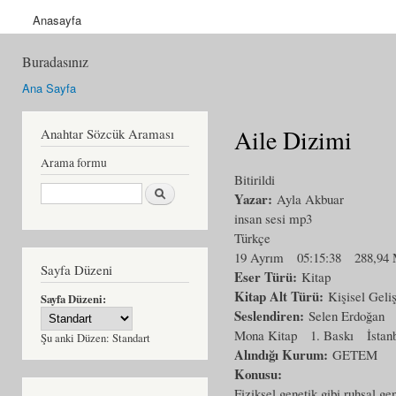
Anasayfa
Buradasınız
Ana Sayfa
Aile Dizimi
Anahtar Sözcük Araması
Arama formu
Bitirildi
Ara
Yazar:
Ayla Akbuar
insan sesi mp3
Türkçe
19 Ayrım
05:15:38
288,94
Sayfa Düzeni
Eser Türü:
Kitap
Kitap Alt Türü:
Kişisel Geli
Sayfa Düzeni:
Seslendiren:
Selen Erdoğan
Mona Kitap
1. Baskı
İstan
Şu anki Düzen:
Standart
Alındığı Kurum:
GETEM
Konusu:
Fiziksel genetik gibi ruhsal ge