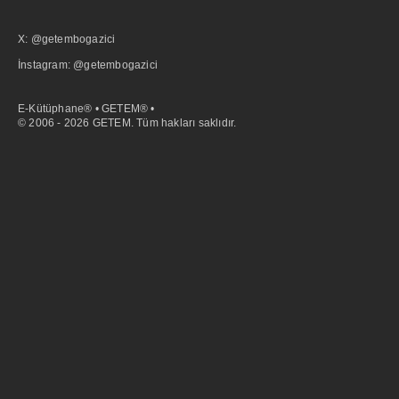
X: @getembogazici
İnstagram: @getembogazici
E-Kütüphane® • GETEM® •
© 2006 - 2026 GETEM. Tüm hakları saklıdır.