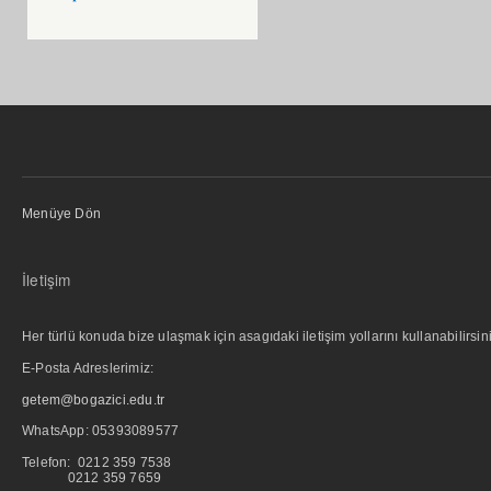
Menüye Dön
İletişim
Her türlü konuda bize ulaşmak için asagıdaki iletişim yollarını kullanabilirsini
E-Posta Adreslerimiz:
getem@bogazici.edu.tr
WhatsApp:
05393089577
Telefon: 0212 359 7538
0212 359 7659