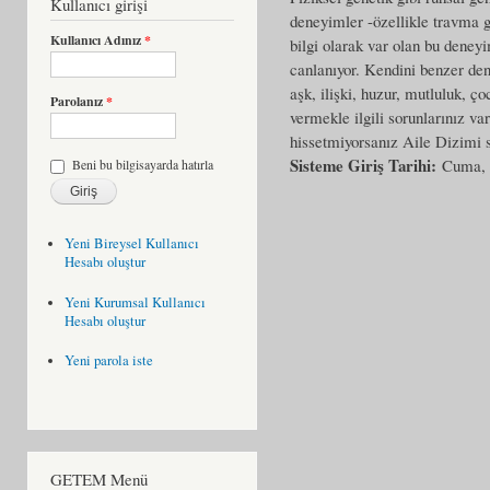
Kullanıcı girişi
deneyimler -özellikle travma g
Kullanıcı Adınız
*
bilgi olarak var olan bu deneyi
canlanıyor. Kendini benzer dene
aşk, ilişki, huzur, mutluluk, ç
Parolanız
*
vermekle ilgili sorunlarınız var
hissetmiyorsanız Aile Dizimi s
Sisteme Giriş Tarihi:
Cuma, 
Beni bu bilgisayarda hatırla
Yeni Bireysel Kullanıcı
Hesabı oluştur
Yeni Kurumsal Kullanıcı
Hesabı oluştur
Yeni parola iste
GETEM Menü