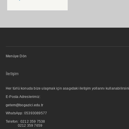
Menüye Dön
İletişim
Her türlü konuda bize ulaşmak için asagıdaki iletişim yollarını kullanabilirsini
E-Posta Adreslerimiz:
getem@bogazici.edu.tr
WhatsApp:
05393089577
Telefon: 0212 359 7538
0212 359 7659