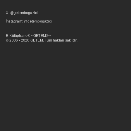
X: @getembogazici
İnstagram: @getembogazici
E-Kütüphane® • GETEM® •
© 2006 - 2026 GETEM. Tüm hakları saklıdır.