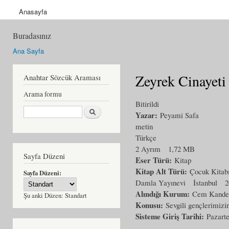
Anasayfa
Buradasınız
Ana Sayfa
Zeyrek Cinayeti 
Anahtar Sözcük Araması
Arama formu
Bitirildi
Ara
Yazar:
Peyami Safa
metin
Türkçe
2 Ayrım
1,72 MB
Sayfa Düzeni
Eser Türü:
Kitap
Kitap Alt Türü:
Çocuk Kitab
Sayfa Düzeni:
Damla Yayınevi
İstanbul
2
Alındığı Kurum:
Cem Kande
Şu anki Düzen:
Standart
Konusu:
Sevgili gençlerimizi
Sisteme Giriş Tarihi:
Pazarte