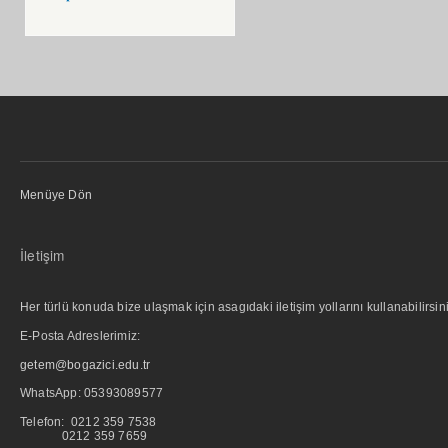
Menüye Dön
İletişim
Her türlü konuda bize ulaşmak için asagıdaki iletişim yollarını kullanabilirsini
E-Posta Adreslerimiz:
getem@bogazici.edu.tr
WhatsApp:
05393089577
Telefon: 0212 359 7538
0212 359 7659