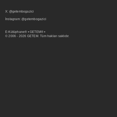
X: @getembogazici
İnstagram: @getembogazici
E-Kütüphane® • GETEM® •
© 2006 - 2026 GETEM. Tüm hakları saklıdır.