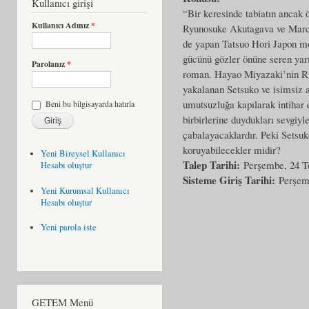
Kullanıcı girişi
“Bir keresinde tabiatın ancak 
Kullanıcı Adınız
*
Ryunosuke Akutagava ve Marcel
de yapan Tatsuo Hori Japon mod
gücünü gözler önüne seren yar
Parolanız
*
roman. Hayao Miyazaki’nin Rüz
yakalanan Setsuko ve isimsiz a
umutsuzluğa kapılarak intihar e
Beni bu bilgisayarda hatırla
birbirlerine duydukları sevgiy
çabalayacaklardır. Peki Setsuk
koruyabilecekler midir?
Yeni Bireysel Kullanıcı
Talep Tarihi:
Perşembe, 24 
Hesabı oluştur
Sisteme Giriş Tarihi:
Perşem
Yeni Kurumsal Kullanıcı
Hesabı oluştur
Yeni parola iste
GETEM Menü