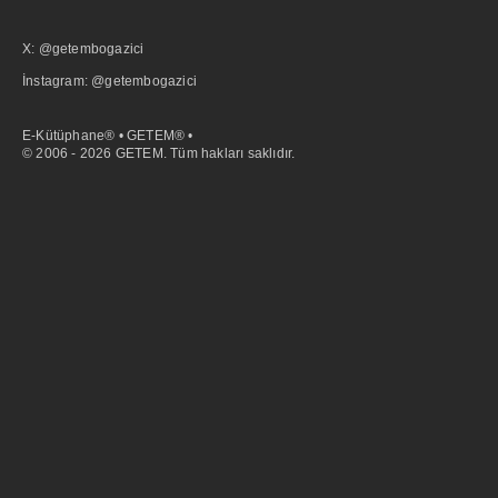
X: @getembogazici
İnstagram: @getembogazici
E-Kütüphane® • GETEM® •
© 2006 - 2026 GETEM. Tüm hakları saklıdır.