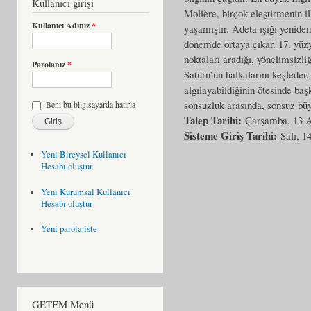
Kullanıcı girişi
Molière, birçok eleştirmenin 
Kullanıcı Adınız
*
yaşamıştır. Adeta ışığı yenid
dönemde ortaya çıkar. 17. yüzy
noktaları aradığı, yönelimsizli
Parolanız
*
Satürn’ün halkalarını keşfede
algılayabildiğinin ötesinde başk
sonsuzluk arasında, sonsuz bü
Beni bu bilgisayarda hatırla
Talep Tarihi:
Çarşamba, 13 A
Sisteme Giriş Tarihi:
Salı, 1
Yeni Bireysel Kullanıcı
Hesabı oluştur
Yeni Kurumsal Kullanıcı
Hesabı oluştur
Yeni parola iste
GETEM Menü