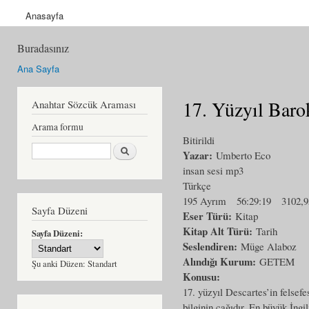
Anasayfa
Buradasınız
Ana Sayfa
17. Yüzyıl Baro
Anahtar Sözcük Araması
Arama formu
Bitirildi
Ara
Yazar:
Umberto Eco
insan sesi mp3
Türkçe
195 Ayrım
56:29:19
3102,
Sayfa Düzeni
Eser Türü:
Kitap
Kitap Alt Türü:
Tarih
Sayfa Düzeni:
Seslendiren:
Müge Alaboz
Alındığı Kurum:
GETEM
Şu anki Düzen:
Standart
Konusu:
17. yüzyıl Descartes’in felsef
bilginin çağıdır. En büyük İng