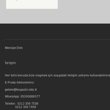
Menüye Dön
İletişim
Her türlü konuda bize ulaşmak için asagıdaki iletişim yollarını kullanabilirsini
E-Posta Adreslerimiz:
getem@bogazici.edu.tr
WhatsApp:
05393089577
Telefon: 0212 359 7538
0212 359 7659