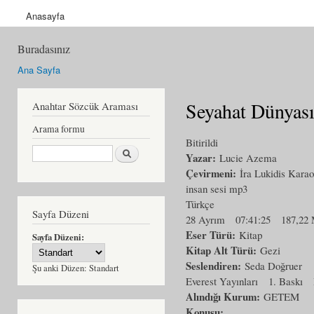
Anasayfa
Buradasınız
Ana Sayfa
Seyahat Dünyası
Anahtar Sözcük Araması
Arama formu
Bitirildi
Ara
Yazar:
Lucie Azema
Çevirmeni:
İra Lukidis Kara
insan sesi mp3
Türkçe
Sayfa Düzeni
28 Ayrım
07:41:25
187,22
Eser Türü:
Kitap
Sayfa Düzeni:
Kitap Alt Türü:
Gezi
Seslendiren:
Seda Doğruer
Şu anki Düzen:
Standart
Everest Yayınları
1. Baskı
Alındığı Kurum:
GETEM
Konusu: