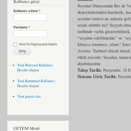
Kullanıcı girişi
Seyahat Dünyasında Biz de Var
Kullanıcı Adınız
*
deneyimlerinden hareketle, ka
seyahat etmesi ne anlama geliyo
arada olabilir mi? Seyyah olmak
Parolanız
*
tarihinde varlık gösterebilmek
“seyahat edebilmekte” ve “sey
kibarca istenmez, alınır.” İst
Beni bu bilgisayarda hatırla
Azema. Tarihsel olarak tutsak 
etkili aracıdır: Seyahat, kuruc
diyebilmektir.
Yeni Bireysel Kullanıcı
Talep Tarihi:
Perşembe, 18 Ey
Hesabı oluştur
Sisteme Giriş Tarihi:
Pazarte
Yeni Kurumsal Kullanıcı
Hesabı oluştur
Yeni parola iste
GETEM Menü