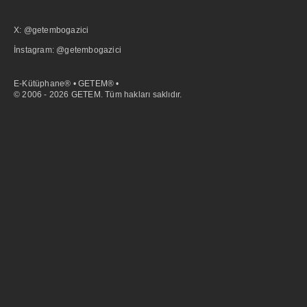
X: @getembogazici
İnstagram: @getembogazici
E-Kütüphane® • GETEM® •
© 2006 - 2026 GETEM. Tüm hakları saklıdır.