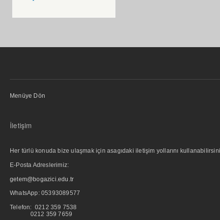
Menüye Dön
İletişim
Her türlü konuda bize ulaşmak için asagıdaki iletişim yollarını kullanabilirsini
E-Posta Adreslerimiz:
getem@bogazici.edu.tr
WhatsApp:
05393089577
Telefon: 0212 359 7538
0212 359 7659