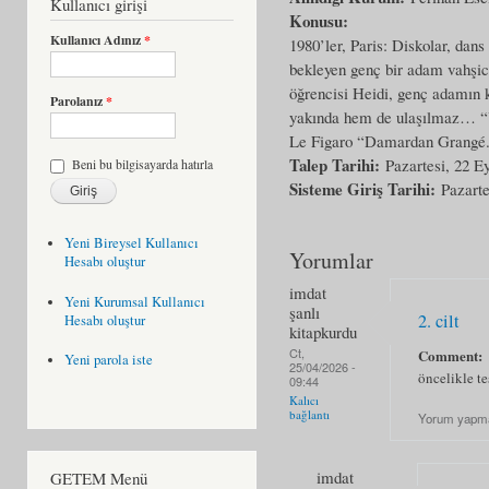
Kullanıcı girişi
Konusu:
Kullanıcı Adınız
*
1980’ler, Paris: Diskolar, dans
bekleyen genç bir adam vahşice
öğrencisi Heidi, genç adamın ka
Parolanız
*
yakında hem de ulaşılmaz… “Yü
Le Figaro “Damardan Grangé. 
Talep Tarihi:
Pazartesi, 22 Ey
Beni bu bilgisayarda hatırla
Sisteme Giriş Tarihi:
Pazarte
Yeni Bireysel Kullanıcı
Yorumlar
Hesabı oluştur
imdat
Yeni Kurumsal Kullanıcı
şanlı
2. cilt
Hesabı oluştur
kitapkurdu
Ct,
Comment:
Yeni parola iste
25/04/2026 -
öncelikle teş
09:44
Kalıcı
bağlantı
Yorum yapma
imdat
GETEM Menü