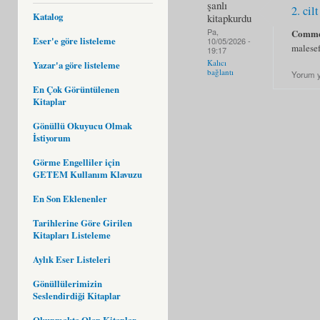
şanlı
2. cilt
Katalog
kitapkurdu
Pa,
Comme
Eser'e göre listeleme
10/05/2026 -
malesef
19:17
Kalıcı
Yazar'a göre listeleme
bağlantı
Yorum 
En Çok Görüntülenen
Kitaplar
Gönüllü Okuyucu Olmak
İstiyorum
Görme Engelliler için
GETEM Kullanım Klavuzu
En Son Eklenenler
Tarihlerine Göre Girilen
Kitapları Listeleme
Aylık Eser Listeleri
Gönüllülerimizin
Seslendirdiği Kitaplar
Okunmakta Olan Kitaplar