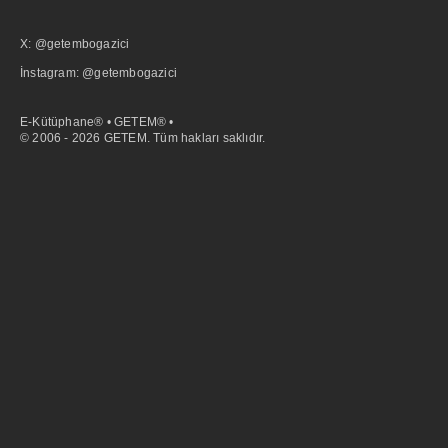
X: @getembogazici
İnstagram: @getembogazici
E-Kütüphane® • GETEM® •
© 2006 - 2026 GETEM. Tüm hakları saklıdır.