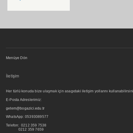
Menüye Dön
İletişim
Her türlü konuda bize ulaşmak için asagıdaki iletişim yollarını kullanabilirsini
E-Posta Adreslerimiz:
getem@bogazici.edu.tr
WhatsApp:
05393089577
Telefon: 0212 359 7538
0212 359 7659