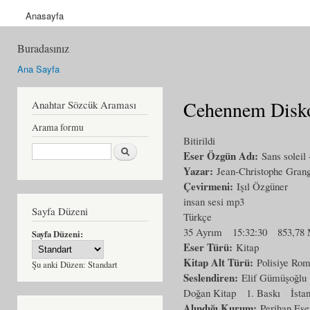
Anasayfa
Buradasınız
Ana Sayfa
Cehennem Diskos
Anahtar Sözcük Araması
Arama formu
Bitirildi
Ara
Eser Özgün Adı:
Sans soleil
Yazar:
Jean-Christophe Gran
Çevirmeni:
Işıl Özgüner
insan sesi mp3
Sayfa Düzeni
Türkçe
35 Ayrım
15:32:30
853,78
Sayfa Düzeni:
Eser Türü:
Kitap
Kitap Alt Türü:
Polisiye Ro
Şu anki Düzen:
Standart
Seslendiren:
Elif Gümüşoğlu
Doğan Kitap
1. Baskı
İsta
Alındığı Kurum:
Perihan Ese