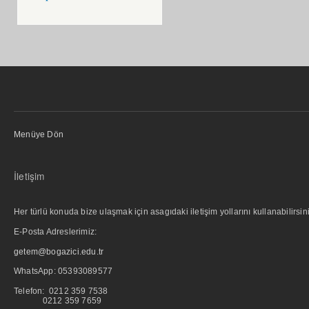
Menüye Dön
İletişim
Her türlü konuda bize ulaşmak için asagıdaki iletişim yollarını kullanabilirsini
E-Posta Adreslerimiz:
getem@bogazici.edu.tr
WhatsApp:
05393089577
Telefon: 0212 359 7538
0212 359 7659