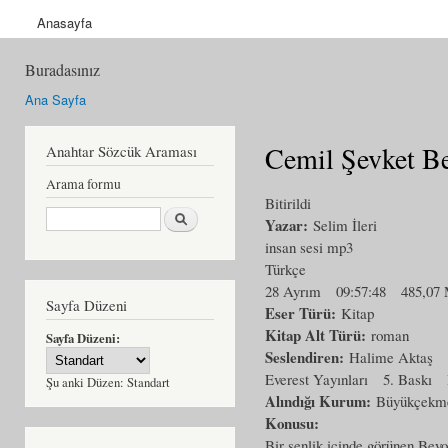
Anasayfa
Buradasınız
Ana Sayfa
Cemil Şevket Be
Anahtar Sözcük Araması
Arama formu
Bitirildi
Ara
Yazar:
Selim İleri
insan sesi mp3
Türkçe
28 Ayrım
09:57:48
485,07
Sayfa Düzeni
Eser Türü:
Kitap
Kitap Alt Türü:
roman
Sayfa Düzeni:
Seslendiren:
Halime Aktaş
Everest Yayınları
5. Baskı
Şu anki Düzen:
Standart
Alındığı Kurum:
Büyükçekme
Konusu:
Bir şenlik içinde görünen Beyo