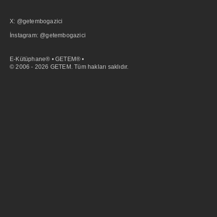
X: @getembogazici
İnstagram: @getembogazici
E-Kütüphane® • GETEM® •
© 2006 - 2026 GETEM. Tüm hakları saklıdır.