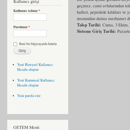
Kullanıcı girişi
geçmez, cami avlularından tek k
Kullanıcı Adınız
*
halleri, pejmürde kılıkları ve y
insanından daima merhamet di
Talep Tarihi:
Cuma, 3 Ekim,
Parolanız
*
Sisteme Giriş Tarihi:
Pazarte
Beni bu bilgisayarda hatırla
Yeni Bireysel Kullanıcı
Hesabı oluştur
Yeni Kurumsal Kullanıcı
Hesabı oluştur
Yeni parola iste
GETEM Menü