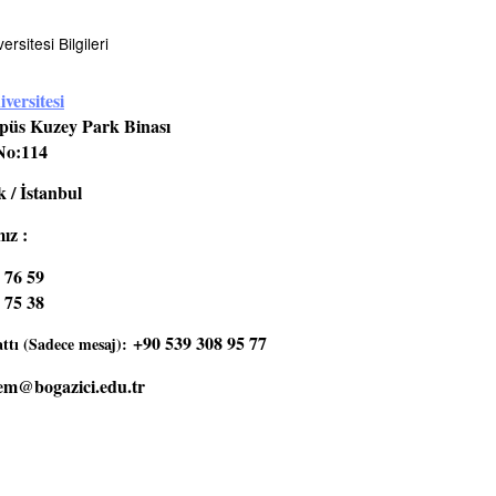
rsitesi Bilgileri
versitesi
üs Kuzey Park Binası
No:114
 / İstanbul
ız :
 76 59
 75 38
+90 539 308 95 77
tı (Sadece mesaj):
em@bogazici.edu.tr