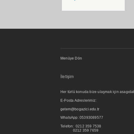
Menüye Dön
İletişim
Her türlü konuda bize ulaşmak için asagıdaki i
E-Posta Adreslerimiz:
getem@bogazici.edu.tr
WhatsApp:
05393089577
Telefon: 0212 359 7538
0212 359 7659