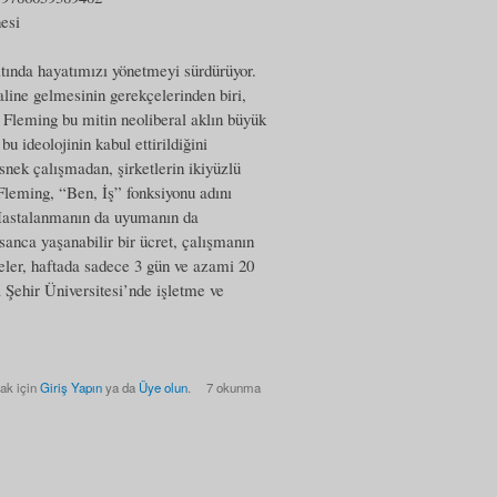
esi
ltında hayatımızı yönetmeyi sürdürüyor.
aline gelmesinin gerekçelerinden biri,
r Fleming bu mitin neoliberal aklın büyük
 ideolojinin kabul ettirildiğini
snek çalışmadan, şirketlerin ikiyüzlü
Fleming, “Ben, İş” fonksiyonu adını
r. Hastalanmanın da uyumanın da
nsanca yaşanabilir bir ücret, çalışmanın
eler, haftada sadece 3 gün ve azami 20
a Şehir Üniversitesi’nde işletme ve
ak için
Giriş Yapın
ya da
Üye olun
.
7 okunma