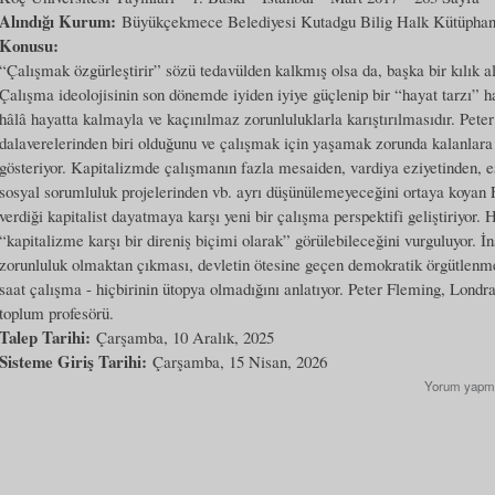
Alındığı Kurum:
Büyükçekmece Belediyesi Kutadgu Bilig Halk Kütüphan
Konusu:
“Çalışmak özgürleştirir” sözü tedavülden kalkmış olsa da, başka bir kılık a
Çalışma ideolojisinin son dönemde iyiden iyiye güçlenip bir “hayat tarzı” h
hâlâ hayatta kalmayla ve kaçınılmaz zorunluluklarla karıştırılmasıdır. Pete
dalaverelerinden biri olduğunu ve çalışmak için yaşamak zorunda kalanlara bu
gösteriyor. Kapitalizmde çalışmanın fazla mesaiden, vardiya eziyetinden, e
sosyal sorumluluk projelerinden vb. ayrı düşünülemeyeceğini ortaya koyan 
verdiği kapitalist dayatmaya karşı yeni bir çalışma perspektifi geliştiriyo
“kapitalizme karşı bir direniş biçimi olarak” görülebileceğini vurguluyor. İ
zorunluluk olmaktan çıkması, devletin ötesine geçen demokratik örgütlenm
saat çalışma - hiçbirinin ütopya olmadığını anlatıyor. Peter Fleming, Londr
toplum profesörü.
Talep Tarihi:
Çarşamba, 10 Aralık, 2025
Sisteme Giriş Tarihi:
Çarşamba, 15 Nisan, 2026
Yorum yapm