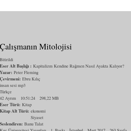
Çalışmanın Mitolojisi
Bitirildi
Eser Alt Başlığı :
Kapitalizm Kendine Rağmen Nasıl Ayakta Kalıyor?
Yazar:
Peter Fleming
Çevirmeni:
Ebru Kılıç
insan sesi mp3
Türkçe
42 Ayrım
10:51:24
298,22 MB
Eser Türü:
Kitap
Kitap Alt Türü:
ekonomi
Siyaset
Seslendiren:
Banu Talat
Koç Üniversitesi Yayınları
1. Baskı
İstanbul
Mart 2017
263 Sayfa