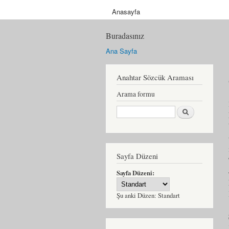
Anasayfa
Buradasınız
Ana Sayfa
Anahtar Sözcük Araması
Arama formu
Ara
Sayfa Düzeni
Sayfa Düzeni:
Şu anki Düzen:
Standart