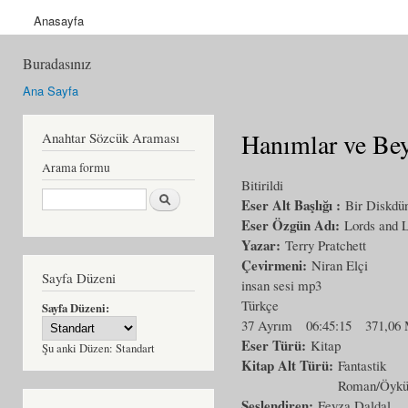
Anasayfa
Buradasınız
Ana Sayfa
Hanımlar ve Bey
Anahtar Sözcük Araması
Arama formu
Bitirildi
Ara
Eser Alt Başlığı :
Bir Diskdü
Eser Özgün Adı:
Lords and 
Yazar:
Terry Pratchett
Çevirmeni:
Niran Elçi
Sayfa Düzeni
insan sesi mp3
Türkçe
Sayfa Düzeni:
37 Ayrım
06:45:15
371,06
Eser Türü:
Kitap
Şu anki Düzen:
Standart
Kitap Alt Türü:
Fantastik
Roman/Öyk
Seslendiren:
Feyza Daldal