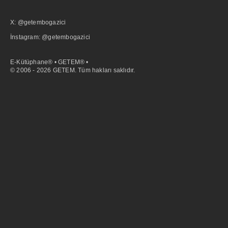
X: @getembogazici
İnstagram: @getembogazici
E-Kütüphane® • GETEM® •
© 2006 - 2026 GETEM. Tüm hakları saklıdır.