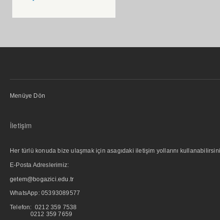
Menüye Dön
İletişim
Her türlü konuda bize ulaşmak için asagıdaki iletişim yollarını kullanabilirsini
E-Posta Adreslerimiz:
getem@bogazici.edu.tr
WhatsApp:
05393089577
Telefon: 0212 359 7538
0212 359 7659