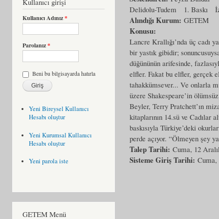
Kullanıcı girişi
Delidolu-Tudem
1. Baskı
İ
Kullanıcı Adınız
*
Alındığı Kurum:
GETEM
Konusu:
Lancre Krallığı’nda üç cadı yaş
Parolanız
*
bir yastık gibidir; sonuncusuys
düğününün arifesinde, fazlasıyl
elfler. Fakat bu elfler, gerçek 
Beni bu bilgisayarda hatırla
tahakkümsever... Ve onlarla m
üzere Shakespeare’in ölümsüz e
Beyler, Terry Pratchett’ın mi
Yeni Bireysel Kullanıcı
kitaplarının 14.sü ve Cadılar a
Hesabı oluştur
baskısıyla Türkiye’deki okurla
Yeni Kurumsal Kullanıcı
perde açıyor. “Ölmeyen şey y
Hesabı oluştur
Talep Tarihi:
Cuma, 12 Aralı
Sisteme Giriş Tarihi:
Cuma, 
Yeni parola iste
GETEM Menü