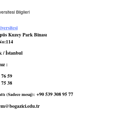
rsitesi Bilgileri
versitesi
üs Kuzey Park Binası
No:114
 / İstanbul
ız :
 76 59
 75 38
+90 539 308 95 77
tı (Sadece mesaj):
em@bogazici.edu.tr