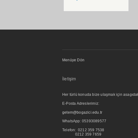
Menüye Dön
İletişim
Her türlü konuda bize ulaşmak için asagıdaki i
E-Posta Adreslerimiz:
getem@bogazici.edu.tr
WhatsApp:
05393089577
Telefon: 0212 359 7538
0212 359 7659