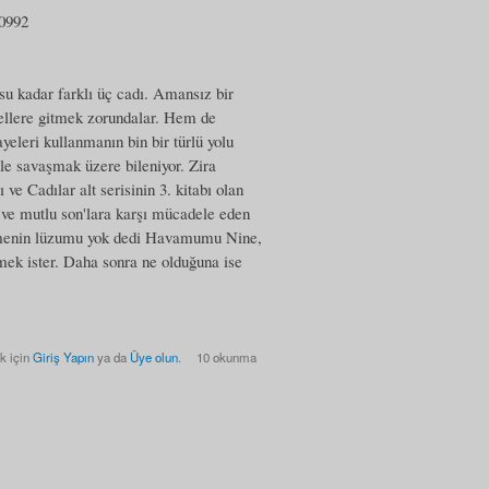
0992
u kadar farklı üç cadı. Amansız bir
ellere gitmek zorundalar. Hem de
ayeleri kullanmanın bin bir türlü yolu
irle savaşmak üzere bileniyor. Zira
 ve Cadılar alt serisinin 3. kitabı olan
 ve mutlu son'lara karşı mücadele eden
örmenin lüzumu yok dedi Havamumu Nine,
tmek ister. Daha sonra ne olduğuna ise
k için
Giriş Yapın
ya da
Üye olun
.
10 okunma