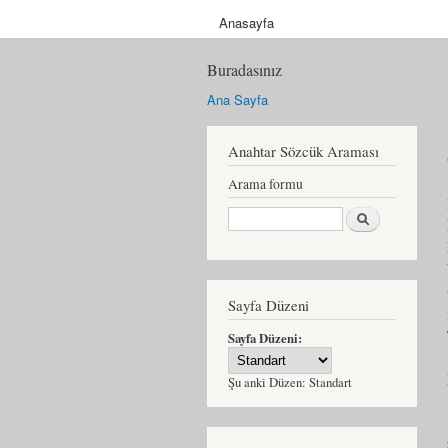
Anasayfa
Buradasınız
Ana Sayfa
Anahtar Sözcük Araması
Arama formu
Ara
Sayfa Düzeni
Sayfa Düzeni:
Şu anki Düzen:
Standart