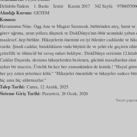
Delidolu-Tudem
1. Baskı
İzmir
Kasım 2017
342 Sayfa
978605506
Alındığı Kurum:
GETEM
Konusu:
Havamumu Nine, Ogg Ana ve Magrat Sarımsak..birbirinden ateş, barut ve s
görev uğruna, uzun yollara düşmek ve DiskDünya'nın öbür ucundaki yaban 
maalesef..hep birlikte. Hikayelerin önemini en iyi bilenler cadılardır ve hik
vardır. Şimdi cadılar, bataklıkların vudu büyüsü ile ve şehri ele geçiren sih
çetrefilli ve ölümcül bir savaş onları bekliyor.. DiskDünya serisinin 12.kitabı
Cadılar Dışarıda, destansı hikayelerden beslenen, gücünü masallardan alan
aykırı bir macera..Üstelik bu kez her zamankinden de komik.! "Hayal g
her şey zaten yeterince kötü." "Hikayeler önemlidir ve hikayeler sadece bi
hiç ama hiç aldırmazlar."
Talep Tarihi:
Cuma, 12 Aralık, 2025
Sisteme Giriş Tarihi:
Pazartesi, 26 Ocak, 2026
Yorum yapma