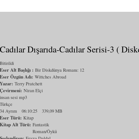
Cadılar Dışarıda-Cadılar Serisi-3 ( Dis
Bitirildi
Eser Alt Başlığı :
Bir Diskdünya Romanı: 12
Eser Özgün Adı:
Wittches Abroad
Yazar:
Terry Pratchett
Çevirmeni:
Niran Elçi
insan sesi mp3
Türkçe
34 Ayrım
06:10:25
339,09 MB
Eser Türü:
Kitap
Kitap Alt Türü:
Fantastik
Roman/Öykü
Seslendiren:
Feyza Daldal