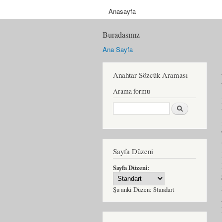
Anasayfa
Buradasınız
Ana Sayfa
Anahtar Sözcük Araması
Arama formu
Ara
Sayfa Düzeni
Sayfa Düzeni:
Şu anki Düzen:
Standart