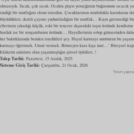
olmasıydı. Sıcak, çok sıcak. Ocakta pişen yemeğimin buğusunun sıcacık ya
sindiği bir mutfağım olsun isterdim. Çocuklarımın mutlulukla karınlarını d
büyüdükleri, demli çayımı yudumladığım bir mutfak… Kışın giremediği bi
ellerimin yıkadığı küçük, eski bir tencere dışarıdaki taşın üstünde kendisin
bardak ise bir muşambanın üstünde… Hayallerimin solup gitmesinden daha 
her baktıklarında benden istedikleri şey. Hayal kurmayı unutturan bu yaşam
kurmayı öğretmek. Umut vermek. Bitmeyen kara kışa inat…’ Bireysel traje
felaketin anlatımı olan yaşanmışlığın şiirsel öyküleri..!
Talep Tarihi:
Pazartesi, 15 Aralık, 2025
Sisteme Giriş Tarihi:
Çarşamba, 21 Ocak, 2026
Yorum yapma