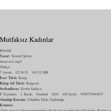
Mutfaksız Kadınlar
Bitirildi
Yazar:
Semail Şeren
insan sesi mp3
Türkçe
7 Ayrım
02:36:33
143,32 MB
Eser Türü:
Kitap
Kitap Alt Türü:
Belgesel
Seslendiren:
Zerrin Saklıca
E Yayınları
1. Baskı
İstanbul
2018
102 Sayfa
9789753903837
Alındığı Kurum:
Gönüller Elele Topluluğu
Konusu:
‘Öyle masal kahramanlarınınki gibi bir hayat yoktu hayallerimde. Benim s