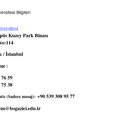
rsitesi Bilgileri
versitesi
üs Kuzey Park Binası
No:114
 / İstanbul
ız :
 76 59
 75 38
+90 539 308 95 77
tı (Sadece mesaj):
em@bogazici.edu.tr