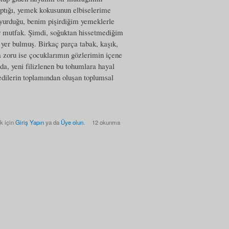
ptığı, yemek kokusunun elbiselerime
oyurduğu, benim pişirdiğim yemeklerle
r mutfak. Şimdi, soğuktan hissetmediğim
e yer bulmuş. Birkaç parça tabak, kaşık,
zoru ise çocuklarımın gözlerimin içene
da, yeni filizlenen bu tohumlara hayal
dilerin toplamından oluşan toplumsal
k için
Giriş Yapın
ya da
Üye olun
.
12 okunma