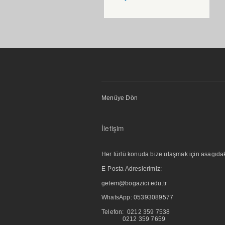
Menüye Dön
İletişim
Her türlü konuda bize ulaşmak için asagıdaki i
E-Posta Adreslerimiz:
getem@bogazici.edu.tr
WhatsApp:
05393089577
Telefon: 0212 359 7538
0212 359 7659