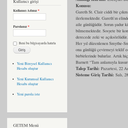
Kullanıcı girişi
Konusu:
Kullanıcı Adınız
*
Gareth St. Clair ciddi bir çı
ilerlemektedir. Gareth’ın elind
aile günlüğüdür. Sorun şudur k
Parolanız
*
bilmemektedir. Sosyete bir ko
derecede zeki ve açıksözlüdür. F
Her yıl düzenlenen Smythe-Smi
Beni bu bilgisayarda hatırla
ona günlüğü çevirmeyi teklif ed
birbirlerinde bulurlar. Artık 
Barnett “Tam anlamıyla kusurs
Yeni Bireysel Kullanıcı
Talep Tarihi:
Pazartesi, 22 A
Hesabı oluştur
Sisteme Giriş Tarihi:
Salı, 2
Yeni Kurumsal Kullanıcı
Hesabı oluştur
Yeni parola iste
GETEM Menü