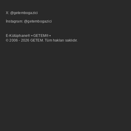
X: @getembogazici
İnstagram: @getembogazici
E-Kütüphane® • GETEM® •
© 2006 - 2026 GETEM. Tüm hakları saklıdır.