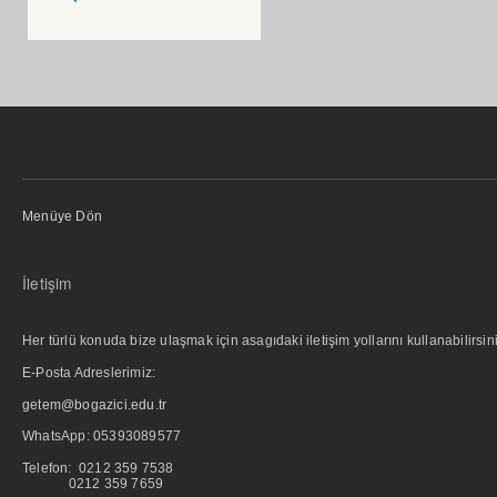
Menüye Dön
İletişim
Her türlü konuda bize ulaşmak için asagıdaki iletişim yollarını kullanabilirsini
E-Posta Adreslerimiz:
getem@bogazici.edu.tr
WhatsApp:
05393089577
Telefon: 0212 359 7538
0212 359 7659