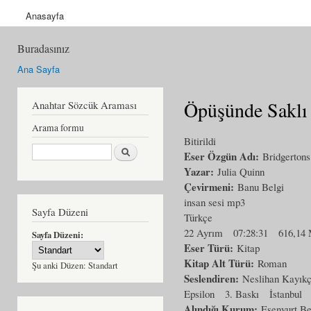
Anasayfa
Buradasınız
Ana Sayfa
Öpüşünde Saklı
Anahtar Sözcük Araması
Arama formu
Bitirildi
Ara
Eser Özgün Adı:
Bridgertons:
Yazar:
Julia Quinn
Çevirmeni:
Banu Belgi
insan sesi mp3
Sayfa Düzeni
Türkçe
22 Ayrım
07:28:31
616,14
Sayfa Düzeni:
Eser Türü:
Kitap
Kitap Alt Türü:
Roman
Şu anki Düzen:
Standart
Seslendiren:
Neslihan Kayıkç
Epsilon
3. Baskı
İstanbul
Alındığı Kurum:
Esenyurt Be