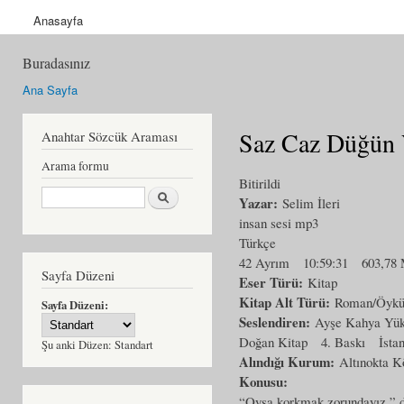
Anasayfa
Buradasınız
Ana Sayfa
Saz Caz Düğün 
Anahtar Sözcük Araması
Arama formu
Bitirildi
Ara
Yazar:
Selim İleri
insan sesi mp3
Türkçe
42 Ayrım
10:59:31
603,78
Sayfa Düzeni
Eser Türü:
Kitap
Kitap Alt Türü:
Roman/Öyk
Sayfa Düzeni:
Seslendiren:
Ayşe Kahya Yük
Doğan Kitap
4. Baskı
İsta
Şu anki Düzen:
Standart
Alındığı Kurum:
Altınokta K
Konusu:
“Oysa korkmak zorundayız,” d