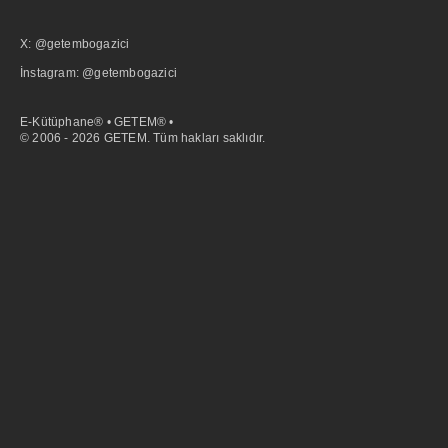
X: @getembogazici
İnstagram: @getembogazici
E-Kütüphane® • GETEM® •
© 2006 - 2026 GETEM. Tüm hakları saklıdır.