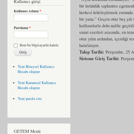
Kullanıcı girişi
bir üstünlük saplantısı egemenl
Kullanıcı Adınız
*
herkesi köleleştirmek zorunda
bir yana.” Geçen otuz beş yılı 
katliamlarla dolu nafile geçir
Parolanız
*
sanat eserleri arasında, en te
otuz yılın ardından, içerdiği 
hatırlatıyor.
Beni bu bilgisayarda hatırla
Talep Tarihi:
Perşembe, 25 A
Sisteme Giriş Tarihi:
Perşem
Yeni Bireysel Kullanıcı
Hesabı oluştur
Yeni Kurumsal Kullanıcı
Hesabı oluştur
Yeni parola iste
GETEM Menü