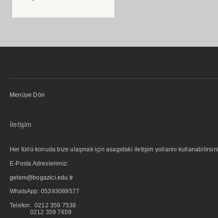
Menüye Dön
İletişim
Her türlü konuda bize ulaşmak için asagıdaki iletişim yollarını kullanabilirsini
E-Posta Adreslerimiz:
getem@bogazici.edu.tr
WhatsApp:
05393089577
Telefon: 0212 359 7538
0212 359 7659