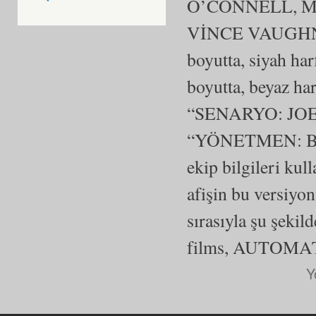
O’CONNELL, M
VİNCE VAUGHN 
boyutta, siyah h
boyutta, beyaz 
“SENARYO: JO
“YÖNETMEN: BE
ekip bilgileri kul
afişin bu versiyo
sırasıyla şu ş
films, AUTOMA
Y