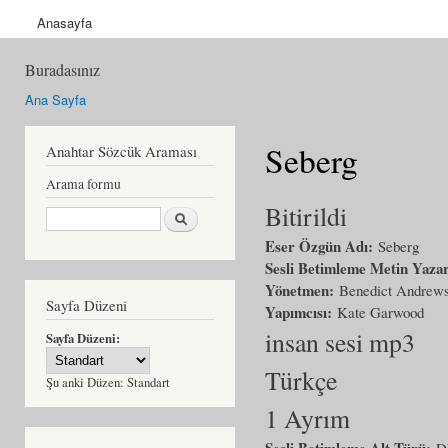
Anasayfa
Buradasınız
Ana Sayfa
Seberg
Anahtar Sözcük Araması
Arama formu
Bitirildi
Ara
Eser Özgün Adı:
Seberg
Sesli Betimleme Metin Yaza
Yönetmen:
Benedict Andrew
Sayfa Düzeni
Yapımcısı:
Kate Garwood
insan sesi mp3
Sayfa Düzeni:
Türkçe
Şu anki Düzen:
Standart
1 Ayrım
Sesli Betimleme Alt Türü:
D