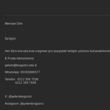
Menüye Dön
İletişim
Her türlü konuda bize ulaşmak için asagıdaki iletişim yollarını kullanabilirsini
E-Posta Adreslerimiz:
getem@bogazici.edu.tr
WhatsApp:
05393089577
Telefon: 0212 359 7538
0212 359 7659
X: @getembogazici
İnstagram: @getembogazici