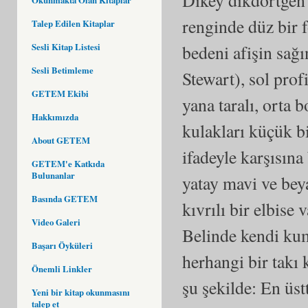
renginde düz bir 
Talep Edilen Kitaplar
Sesli Kitap Listesi
bedeni afişin sağ
Sesli Betimleme
Stewart), sol prof
GETEM Ekibi
yana taralı, orta 
Hakkımızda
kulakları küçük b
About GETEM
ifadeyle karşısına
GETEM'e Katkıda
Bulunanlar
yatay mavi ve beya
Basında GETEM
kıvrılı bir elbise 
Video Galeri
Belinde kendi kum
Başarı Öyküleri
herhangi bir takı
Önemli Linkler
şu şekilde: En ü
Yeni bir kitap okunmasını
talep et