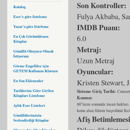
Son Kontroller:
Katalog
Fulya Akbaba, Sa
Eser'e göre listeleme
IMDB Puanı:
Yazar'a göre listeleme
6.0
En Çok Görüntülenen
Kitaplar
Metraj:
Gönüllü Okuyucu Olmak
İstiyorum
Uzun Metraj
Görme Engelliler için
Oyuncular:
GETEM Kullanım Klavuzu
Kristen Stewart, 
En Son Eklenenler
Tarihlerine Göre Girilen
Sisteme Giriş Tarihi:
Cumarte
Kitapları Listeleme
Konusu:
60’ların sonunda insan hakları 
Aylık Eser Listeleri
konu alan filmin başrolünü Kri
Gönüllülerimizin
Afiş Betimlemes
Seslendirdiği Kitaplar
Dikey dikdörtgen 
Okunmakta Olan Kitaplar