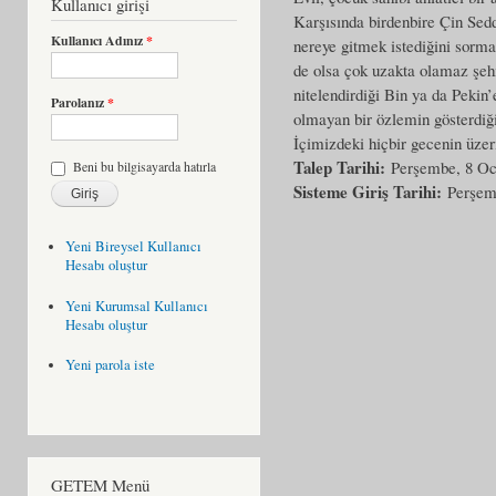
Kullanıcı girişi
Karşısında birdenbire Çin Seddi
Kullanıcı Adınız
*
nereye gitmek istediğini sorma
de olsa çok uzakta olamaz şehi
nitelendirdiği Bin ya da Pekin
Parolanız
*
olmayan bir özlemin gösterdi
İçimizdeki hiçbir gecenin üze
Talep Tarihi:
Perşembe, 8 Oc
Beni bu bilgisayarda hatırla
Sisteme Giriş Tarihi:
Perşem
Yeni Bireysel Kullanıcı
Hesabı oluştur
Yeni Kurumsal Kullanıcı
Hesabı oluştur
Yeni parola iste
GETEM Menü