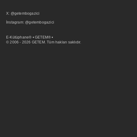
X: @getembogazici
İnstagram: @getembogazici
E-Kütüphane® • GETEM® •
© 2006 - 2026 GETEM. Tüm hakları saklıdır.