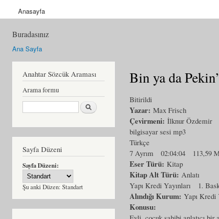
Anasayfa
Buradasınız
Ana Sayfa
Bin ya da Pekin
Anahtar Sözcük Araması
Arama formu
Bitirildi
Ara
Yazar:
Max Frisch
Çevirmeni:
İlknur Özdemir
bilgisayar sesi mp3
Türkçe
Sayfa Düzeni
7 Ayrım
02:04:04
113,59 
Eser Türü:
Kitap
Sayfa Düzeni:
Kitap Alt Türü:
Anlatı
Yapı Kredi Yayınları
1. Bask
Şu anki Düzen:
Standart
Alındığı Kurum:
Yapı Kredi 
Konusu:
Evli, çocuk sahibi anlatıcı bi