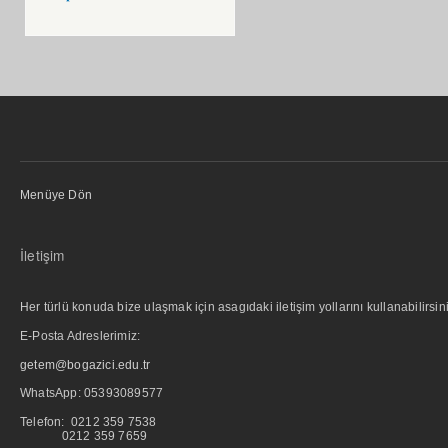
Menüye Dön
İletişim
Her türlü konuda bize ulaşmak için asagıdaki iletişim yollarını kullanabilirsini
E-Posta Adreslerimiz:
getem@bogazici.edu.tr
WhatsApp:
05393089577
Telefon: 0212 359 7538
0212 359 7659