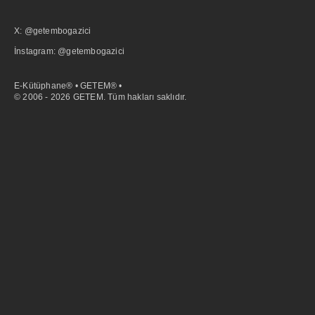
X: @getembogazici
İnstagram: @getembogazici
E-Kütüphane® • GETEM® •
© 2006 - 2026 GETEM. Tüm hakları saklıdır.