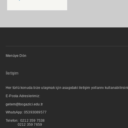
Menüye Dön
İletişim
Her türlü konuda bize ulaşmak için asagıdaki iletişim yollarını kullanabilirsini
E-Posta Adreslerimiz:
getem@bogazici.edu.tr
WhatsApp:
05393089577
Telefon: 0212 359 7538
0212 359 7659