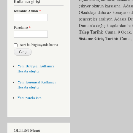
Kullanıcı girişi
çıkıyor okurun karşısına. Adas
Kullanıcı Adınız
*
Okudukça daha az konuşur oldu
pencereler aralıyor. Adasız De
Duman’a değişik açılardan ba
Parolanız
*
Talep Tarihi:
Cuma, 9 Ocak,
Sisteme Giriş Tarihi:
Cuma, 
Beni bu bilgisayarda hatırla
Yeni Bireysel Kullanıcı
Hesabı oluştur
Yeni Kurumsal Kullanıcı
Hesabı oluştur
Yeni parola iste
GETEM Menü