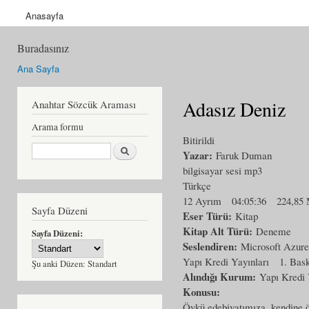
Anasayfa
Buradasınız
Ana Sayfa
Adasız Deniz
Anahtar Sözcük Araması
Arama formu
Bitirildi
Ara
Yazar:
Faruk Duman
bilgisayar sesi mp3
Türkçe
12 Ayrım
04:05:36
224,85
Sayfa Düzeni
Eser Türü:
Kitap
Kitap Alt Türü:
Deneme
Sayfa Düzeni:
Seslendiren:
Microsoft Azur
Yapı Kredi Yayınları
1. Bask
Şu anki Düzen:
Standart
Alındığı Kurum:
Yapı Kredi 
Konusu:
Öykü edebiyatımıza, kendine ö