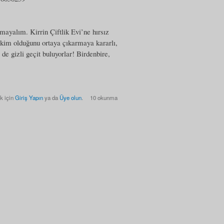
mayalım. Kirrin Çiftlik Evi’ne hırsız
 kim olduğunu ortaya çıkarmaya kararlı,
 de gizli geçit buluyorlar! Birdenbire,
k için
Giriş Yapın
ya da
Üye olun
.
10 okunma