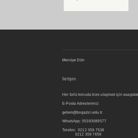
Menüye Dön
İletişim
Her türlü konuda bize ulaşmak için asagıdaki i
E-Posta Adreslerimiz:
getem@bogazici.edu.tr
WhatsApp:
05393089577
Telefon: 0212 359 7538
0212 359 7659