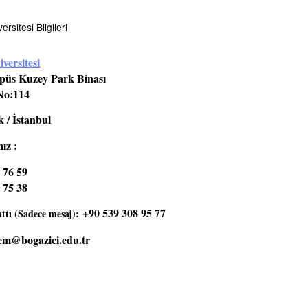
rsitesi Bilgileri
versitesi
üs Kuzey Park Binası
No:114
 / İstanbul
ız :
 76 59
 75 38
+90 539 308 95 77
tı (Sadece mesaj):
em@bogazici.edu.tr