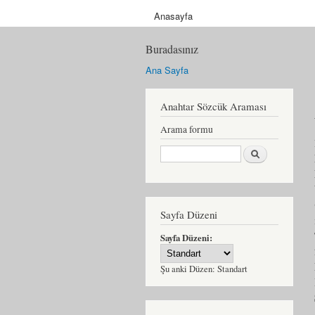
Anasayfa
Buradasınız
Ana Sayfa
Anahtar Sözcük Araması
Arama formu
Ara
Sayfa Düzeni
Sayfa Düzeni:
Şu anki Düzen:
Standart