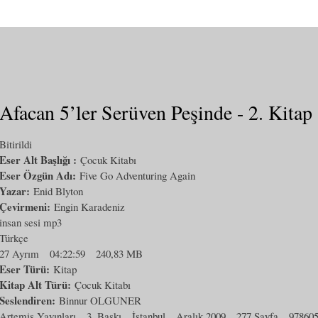
Afacan 5’ler Serüven Peşinde - 2. Kitap
Bitirildi
Eser Alt Başlığı :
Çocuk Kitabı
Eser Özgün Adı:
Five Go Adventuring Again
Yazar:
Enid Blyton
Çevirmeni:
Engin Karadeniz
insan sesi mp3
Türkçe
27 Ayrım
04:22:59
240,83 MB
Eser Türü:
Kitap
Kitap Alt Türü:
Çocuk Kitabı
Seslendiren:
Binnur OLGUNER
Artemis Yayınları
3. Baskı
İstanbul
Aralık 2009
277 Sayfa
97860