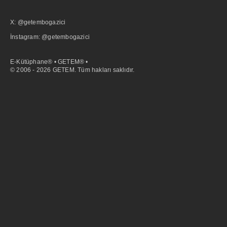
X: @getembogazici
İnstagram: @getembogazici
E-Kütüphane® • GETEM® •
© 2006 - 2026 GETEM. Tüm hakları saklıdır.