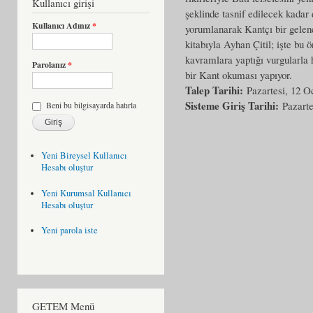
Kullanıcı girişi
şeklinde tasnif edilecek kada
Kullanıcı Adınız
*
yorumlanarak Kantçı bir gelene
kitabıyla Ayhan Çitil; işte bu 
kavramlara yaptığı vurgularla
Parolanız
*
bir Kant okuması yapıyor.
Talep Tarihi:
Pazartesi, 12 O
Sisteme Giriş Tarihi:
Pazarte
Beni bu bilgisayarda hatırla
Yeni Bireysel Kullanıcı
Hesabı oluştur
Yeni Kurumsal Kullanıcı
Hesabı oluştur
Yeni parola iste
GETEM Menü