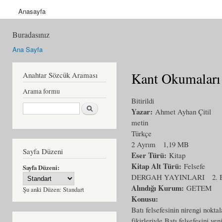
Anasayfa
Buradasınız
Ana Sayfa
Kant Okumaları 
Anahtar Sözcük Araması
Arama formu
Bitirildi
Ara
Yazar:
Ahmet Ayhan Çitil
metin
Türkçe
2 Ayrım
1,19 MB
Sayfa Düzeni
Eser Türü:
Kitap
Kitap Alt Türü:
Felsefe
Sayfa Düzeni:
DERGAH YAYINLARI
2. 
Alındığı Kurum:
GETEM
Şu anki Düzen:
Standart
Konusu:
Batı felsefesinin nirengi nokta
fikirleriyle Batı felsefesini 