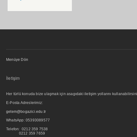
Menüye Dön
İletişim
Her türlü konuda bize ulaşmak için asagıdaki iletişim yollarını kullanabilirsini
E-Posta Adreslerimiz:
getem@bogazici.edu.tr
WhatsApp:
05393089577
Telefon: 0212 359 7538
0212 359 7659