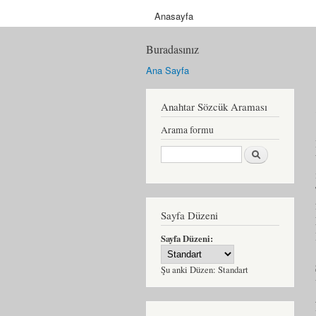
Anasayfa
Buradasınız
Ana Sayfa
Anahtar Sözcük Araması
Arama formu
Ara
Sayfa Düzeni
Sayfa Düzeni:
Şu anki Düzen:
Standart