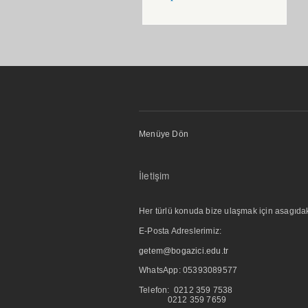
Menüye Dön
İletişim
Her türlü konuda bize ulaşmak için asagıdaki i
E-Posta Adreslerimiz:
getem@bogazici.edu.tr
WhatsApp:
05393089577
Telefon: 0212 359 7538
0212 359 7659