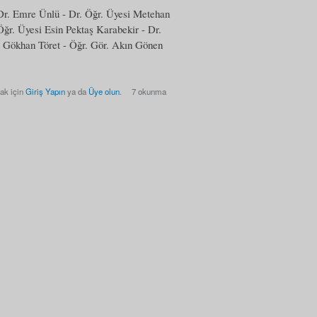
Dr. Emre Ünlü - Dr. Öğr. Üyesi Metehan
Öğr. Üyesi Esin Pektaş Karabekir - Dr.
 Gökhan Töret - Öğr. Gör. Akın Gönen
ak için
Giriş Yapın
ya da
Üye olun
.
7 okunma