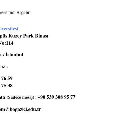
rsitesi Bilgileri
versitesi
üs Kuzey Park Binası
No:114
 / İstanbul
ız :
 76 59
 75 38
+90 539 308 95 77
tı (Sadece mesaj):
em@bogazici.edu.tr