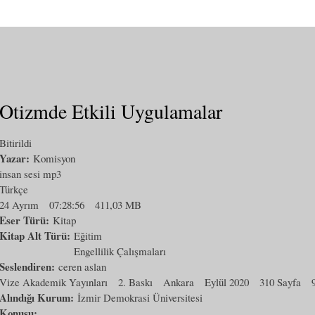
Otizmde Etkili Uygulamalar
Bitirildi
Yazar:
Komisyon
insan sesi mp3
Türkçe
24 Ayrım
07:28:56
411,03 MB
Eser Türü:
Kitap
Kitap Alt Türü:
Eğitim
Engellilik Çalışmaları
Seslendiren:
ceren aslan
Vize Akademik Yayınları
2. Baskı
Ankara
Eylül 2020
310 Sayfa
Alındığı Kurum:
İzmir Demokrasi Üniversitesi
Konusu: