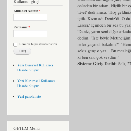
Kullanıcı girişi
önünden bir adam, küçük bir ço
Kullanıcı Adınız
*
'Evet' dedi amca. 'Hoş geldini
içtik. Kızın adı Deniz'di. O d
Lisesi.' İçimden bir ses bu yaz
Parolanız
*
'Deniz, yarın seni diğer arkada
dedim. "İşte böyle Metinciğim.
neler yaşandı bakalım?" "Heme
Beni bu bilgisayarda hatırla
sekiz genç o yaz... Bu mesleği
ki ben onu çok sevdim."
Sisteme Giriş Tarihi:
Salı, 2
Yeni Bireysel Kullanıcı
Hesabı oluştur
Yeni Kurumsal Kullanıcı
Hesabı oluştur
Yeni parola iste
GETEM Menü