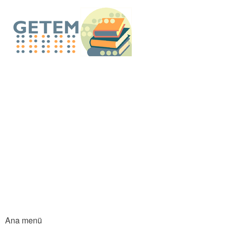
An
içe
GETEM E-Küt
atla
Ana menü