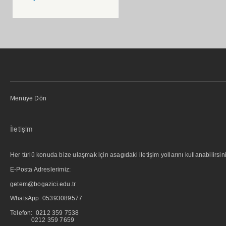
Menüye Dön
İletişim
Her türlü konuda bize ulaşmak için asagıdaki iletişim yollarını kullanabilirsini
E-Posta Adreslerimiz:
getem@bogazici.edu.tr
WhatsApp:
05393089577
Telefon: 0212 359 7538
0212 359 7659