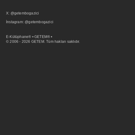
X: @getembogazici
İnstagram: @getembogazici
E-Kütüphane® • GETEM® •
© 2006 - 2026 GETEM. Tüm hakları saklıdır.