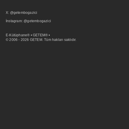
X: @getembogazici
İnstagram: @getembogazici
E-Kütüphane® • GETEM® •
© 2006 - 2026 GETEM. Tüm hakları saklıdır.