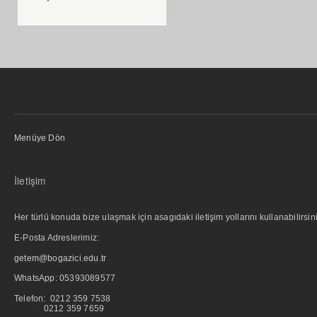
Menüye Dön
İletişim
Her türlü konuda bize ulaşmak için asagıdaki iletişim yollarını kullanabilirsini
E-Posta Adreslerimiz:
getem@bogazici.edu.tr
WhatsApp:
05393089577
Telefon: 0212 359 7538
0212 359 7659