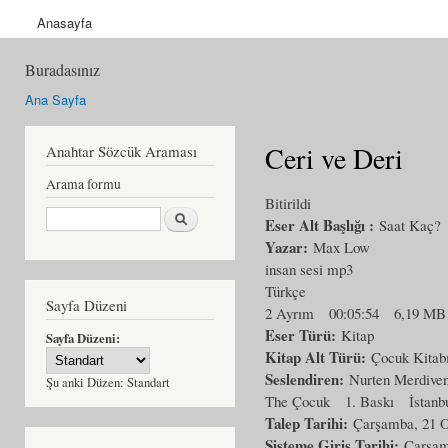
Anasayfa
Buradasınız
Ana Sayfa
Ceri ve Deri
Anahtar Sözcük Araması
Arama formu
Bitirildi
Ara
Eser Alt Başlığı :
Saat Kaç?
Yazar:
Max Low
insan sesi mp3
Türkçe
Sayfa Düzeni
2 Ayrım
00:05:54
6,19 MB
Eser Türü:
Kitap
Sayfa Düzeni:
Kitap Alt Türü:
Çocuk Kitab
Seslendiren:
Nurten Merdiven
Şu anki Düzen:
Standart
The Çocuk
1. Baskı
İstanb
Talep Tarihi:
Çarşamba, 21 O
Sisteme Giriş Tarihi:
Çarşam