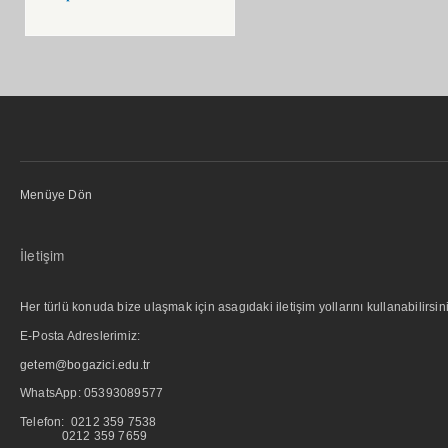
Menüye Dön
İletişim
Her türlü konuda bize ulaşmak için asagıdaki iletişim yollarını kullanabilirsini
E-Posta Adreslerimiz:
getem@bogazici.edu.tr
WhatsApp:
05393089577
Telefon: 0212 359 7538
0212 359 7659