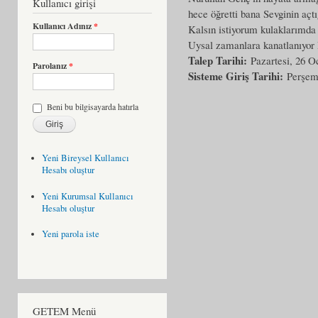
Kullanıcı girişi
hece öğretti bana Sevginin aç
Kullanıcı Adınız
*
Kalsın istiyorum kulaklarımda U
Uysal zamanlara kanatlanıyor 
Talep Tarihi:
Pazartesi, 26 O
Parolanız
*
Sisteme Giriş Tarihi:
Perşem
Beni bu bilgisayarda hatırla
Yeni Bireysel Kullanıcı
Hesabı oluştur
Yeni Kurumsal Kullanıcı
Hesabı oluştur
Yeni parola iste
GETEM Menü