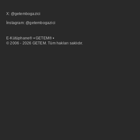
X: @getembogazici
İnstagram: @getembogazici
E-Kütüphane® • GETEM® •
© 2006 - 2026 GETEM. Tüm hakları saklıdır.