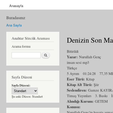
Anasayfa
Buradasınız
Ana Sayfa
Denizin Son Mar
Anahtar Sözcük Araması
Arama formu
Bitirildi
Ara
Yazar:
Nurullah Genç
insan sesi mp3
Türkçe
5 Ayrım
01:24:28
77,35 M
Sayfa Düzeni
Eser Türü:
Kitap
Kitap Alt Türü:
Şiir
Sayfa Düzeni:
Seslendiren:
Gamze KAYIR
Timaş Yayınları
3. Baskı
İ
Şu anki Düzen:
Standart
Alındığı Kurum:
GETEM
Konusu:
Nurullah Genç'in hayata armağa