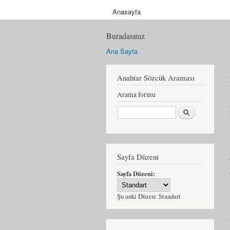
Anasayfa
Buradasınız
Ana Sayfa
Anahtar Sözcük Araması
Arama formu
Ara
Sayfa Düzeni
Sayfa Düzeni:
Şu anki Düzen:
Standart