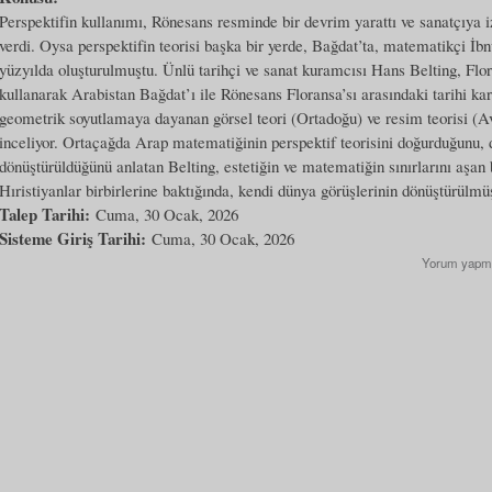
Perspektifin kullanımı, Rönesans resminde bir devrim yarattı ve sanatçıya i
verdi. Oysa perspektifin teorisi başka bir yerde, Bağdat’ta, matematikçi İb
yüzyılda oluşturulmuştu. Ünlü tarihçi ve sanat kuramcısı Hans Belting, Flo
kullanarak Arabistan Bağdat’ı ile Rönesans Floransa’sı arasındaki tarihi kar
geometrik soyutlamaya dayanan görsel teori (Ortadoğu) ve resim teorisi (Avru
inceliyor. Ortaçağda Arap matematiğinin perspektif teorisini doğurduğunu, 
dönüştürüldüğünü anlatan Belting, estetiğin ve matematiğin sınırlarını aşan
Hıristiyanlar birbirlerine baktığında, kendi dünya görüşlerinin dönüştürülmü
Talep Tarihi:
Cuma, 30 Ocak, 2026
Sisteme Giriş Tarihi:
Cuma, 30 Ocak, 2026
Yorum yapm