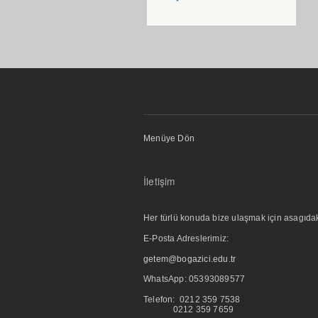
Menüye Dön
İletişim
Her türlü konuda bize ulaşmak için asagıdaki i
E-Posta Adreslerimiz:
getem@bogazici.edu.tr
WhatsApp:
05393089577
Telefon: 0212 359 7538
0212 359 7659