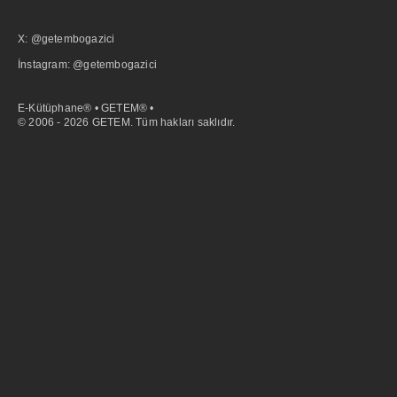
X: @getembogazici
İnstagram: @getembogazici
E-Kütüphane® • GETEM® •
© 2006 - 2026 GETEM. Tüm hakları saklıdır.