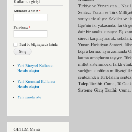
Kullanıcı girişi
Türkiye ve Yunanistan... Nasıl 
Kullanıcı Adınız
*
Sentez: Yunan ve Türk Milliye
soruyu ele alıyor. Seküler ve i
Ege'nin iki yakasında, farklı ge
Parolanız
*
dair bir analiz sunuyor. Eş za
süreci karşılaştırarak, sekülar
Yunan-Hıristiyan Sentezi, ülke
Beni bu bilgisayarda hatırla
köprü kurma, aynı zamanda Osm
katma amaçlarını taşıyor. Türk
millet sistemindeki farklı etni
Yeni Bireysel Kullanıcı
varlığını sürdüren milliyetçili
Hesabı oluştur
sentezinden Türk-İslam sentezi
Yeni Kurumsal Kullanıcı
Talep Tarihi:
Cuma, 30 Ocak
Hesabı oluştur
Sisteme Giriş Tarihi:
Cuma, 
Yeni parola iste
GETEM Menü