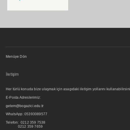
Menüye Dön
İletişim
Her türlü konuda bize ulaşmak için asagıdaki iletişim yollarını kullanabilirsini
E-Posta Adreslerimiz:
getem@bogazici.edu.tr
WhatsApp:
05393089577
Telefon: 0212 359 7538
0212 359 7659