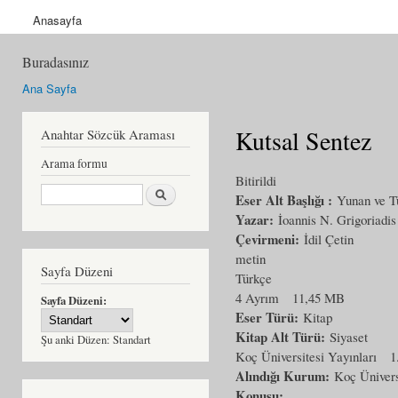
Anasayfa
Buradasınız
Ana Sayfa
Kutsal Sentez
Anahtar Sözcük Araması
Arama formu
Bitirildi
Ara
Eser Alt Başlığı :
Yunan ve Tü
Yazar:
İoannis N. Grigoriadis
Çevirmeni:
İdil Çetin
metin
Sayfa Düzeni
Türkçe
4 Ayrım
11,45 MB
Sayfa Düzeni:
Eser Türü:
Kitap
Kitap Alt Türü:
Siyaset
Şu anki Düzen:
Standart
Koç Üniversitesi Yayınları
1
Alındığı Kurum:
Koç Ünivers
Konusu: